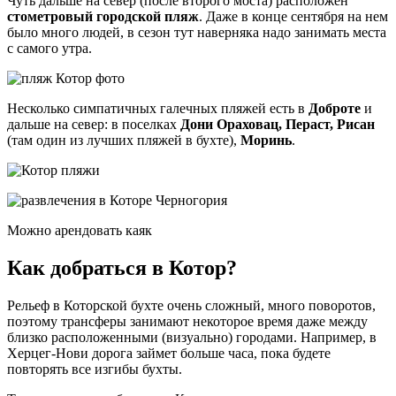
Чуть дальше на север (после второго моста) расположен
стометровый городской пляж
. Даже в конце сентября на нем
было много людей, в сезон тут наверняка надо занимать места
с самого утра.
Несколько симпатичных галечных пляжей есть в
Доброте
и
дальше на север: в поселках
Дони Ораховац, Пераст, Рисан
(там один из лучших пляжей в бухте),
Моринь
.
Можно арендовать каяк
Как добраться в Котор?
Рельеф в Которской бухте очень сложный, много поворотов,
поэтому трансферы занимают некоторое время даже между
близко расположенными (визуально) городами. Например, в
Херцег-Нови дорога займет больше часа, пока будете
повторять все изгибы бухты.