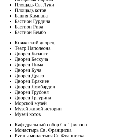
Площадь Св. Луки
Площадь котов
Башня Кампана
Бастион Гурдича
Бастион Рива
Бастион Бембо
Княжеский дворец
Театр Наполеона
Дворец Бизанти
Дворец Бескуча
Дворец Пима
Дворец Буча
Дворец Драго
Дворец Вракиен
Дворец Ломбардич
Дворец Грубоня
Дворец Гргурина
Морской музей
Музей живой истории
Музей котов
Кафедральный собор Св. Трифона
Монастырь Св. Франциска
Руины монастыря Св.Франциска