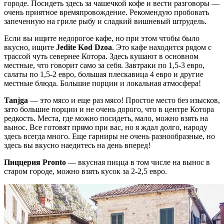
городе. Посидеть здесь за чашечкой кофе и вести разговоры —
очень приятное времяпровождение. Рекомендую пробовать
запеченную на гриле рыбу и сладкий вишневый штрудель.
Если вы ищите недорогое кафе, но при этом чтобы было
вкусно, ищите
Jedite Kod Dzoa
. Это кафе находится рядом с
трассой чуть севернее Котора. Здесь кушают в основном
местные, что говорит само за себя. Завтраки по 1,5-3 евро,
салаты по 1,5-2 евро, большая плескавица 4 евро и другие
местные блюда. Большие порции и локальная атмосфера!
Tanjga
— это мясо и еще раз мясо! Простое место без изысков,
зато большие порции и не очень дорого, что в центре Котора
редкость. Места, где можно посидеть, мало, можно взять на
вынос. Все готовят прямо при вас, но я ждал долго, народу
здесь всегда много. Еще гарниры не очень разнообразные, но
здесь вы вкусно наедитесь на день вперед!
Пиццерия Pronto
— вкусная пицца в том числе на вынос в
старом городе, можно взять кусок за 2-2,5 евро.