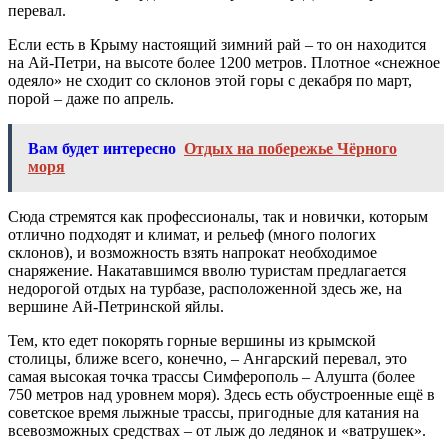
перевал.
Если есть в Крыму настоящий зимний рай – то он находится
на Ай-Петри, на высоте более 1200 метров. Плотное «снежное
одеяло» не сходит со склонов этой горы с декабря по март,
порой – даже по апрель.
Вам будет интересно
Отдых на побережье Чёрного
моря
Сюда стремятся как профессионалы, так и новички, которым
отлично подходят и климат, и рельеф (много пологих
склонов), и возможность взять напрокат необходимое
снаряжение. Накатавшимся вволю туристам предлагается
недорогой отдых на турбазе, расположенной здесь же, на
вершине Ай-Петринской яйлы.
Тем, кто едет покорять горные вершины из крымской
столицы, ближе всего, конечно, – Ангарский перевал, это
самая высокая точка трассы Симферополь – Алушта (более
750 метров над уровнем моря). Здесь есть обустроенные ещё в
советское время лыжные трассы, пригодные для катания на
всевозможных средствах – от лыж до ледянок и «ватрушек».