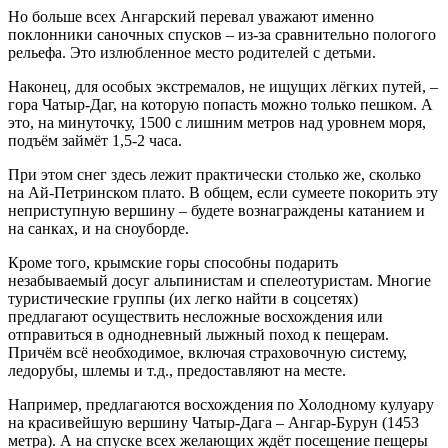
Но больше всех Ангарский перевал уважают именно
поклонники саночных спусков – из-за сравнительно пологого
рельефа. Это излюбленное место родителей с детьми.
Наконец, для особых экстремалов, не ищущих лёгких путей, –
гора Чатыр-Даг, на которую попасть можно только пешком. А
это, на минуточку, 1500 с лишним метров над уровнем моря,
подъём займёт 1,5-2 часа.
При этом снег здесь лежит практически столько же, сколько
на Ай-Петринском плато. В общем, если сумеете покорить эту
неприступную вершину – будете вознаграждены катанием и
на санках, и на сноуборде.
Кроме того, крымские горы способны подарить
незабываемый досуг альпинистам и спелеотуристам. Многие
туристические группы (их легко найти в соцсетях)
предлагают осуществить несложные восхождения или
отправиться в однодневный лыжный поход к пещерам.
Причём всё необходимое, включая страховочную систему,
ледорубы, шлемы и т.д., предоставляют на месте.
Например, предлагаются восхождения по Холодному кулуару
на красивейшую вершину Чатыр-Дага – Ангар-Бурун (1453
метра). А на спуске всех желающих ждёт посещение пещеры