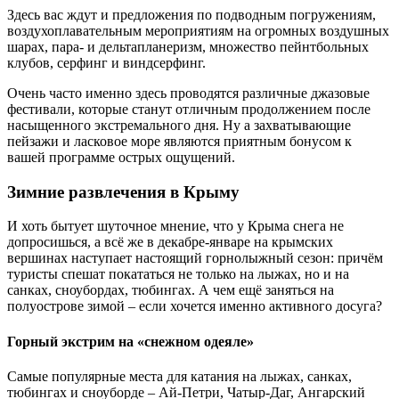
Здесь вас ждут и предложения по подводным погружениям,
воздухоплавательным мероприятиям на огромных воздушных
шарах, пара- и дельтапланеризм, множество пейнтбольных
клубов, серфинг и виндсерфинг.
Очень часто именно здесь проводятся различные джазовые
фестивали, которые станут отличным продолжением после
насыщенного экстремального дня. Ну а захватывающие
пейзажи и ласковое море являются приятным бонусом к
вашей программе острых ощущений.
Зимние развлечения в Крыму
И хоть бытует шуточное мнение, что у Крыма снега не
допросишься, а всё же в декабре-январе на крымских
вершинах наступает настоящий горнолыжный сезон: причём
туристы спешат покататься не только на лыжах, но и на
санках, сноубордах, тюбингах. А чем ещё заняться на
полуострове зимой – если хочется именно активного досуга?
Горный экстрим на «снежном одеяле»
Самые популярные места для катания на лыжах, санках,
тюбингах и сноуборде – Ай-Петри, Чатыр-Даг, Ангарский