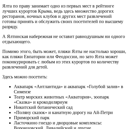
Ялта по праву занимает одно из первых мест в рейтинге
лучших курортов Крыма, ведь здесь множество дорогих
ресторанов, ночных клубов и других мест развлечений
готовы принять и обслужить своих посетителей по высшему
разряду.
А Ялтинская набережная не оставит равнодушным ни одного
отдыхающего.
Помимо этого, быть может, пляжи Ялты не настолько хороши,
как пляжи Евпатории или Феодоссии, но зато Ялта может
поконкурировать с любым из этих курортов по количеству
развлечений для детей.
Здесь можно посетить:
Аквапарк «Антлантида» и аквапарк «Голубой залив» в
Симеизе
Театр морских животных «Акватория», зоопарк
«Сказка» и крокодиляриум
Никитский ботанический сад
«Поляну сказок» и канатную дорогу на Ай-Петри
Приморский парк
Ласточкино гнездо и дворцовые комплексы:
Воронцовский, Ливадийский и другие