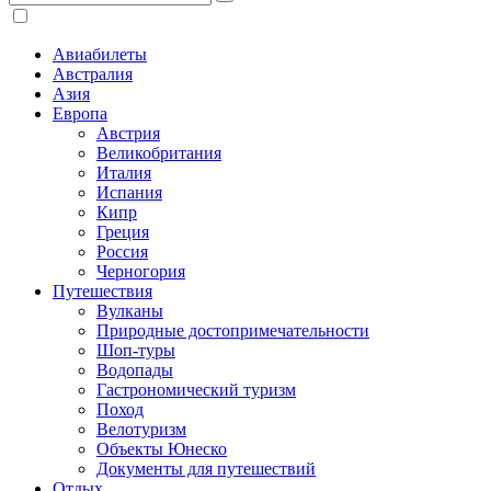
Авиабилеты
Австралия
Азия
Европа
Австрия
Великобритания
Италия
Испания
Кипр
Греция
Россия
Черногория
Путешествия
Вулканы
Природные достопримечательности
Шоп-туры
Водопады
Гастрономический туризм
Поход
Велотуризм
Объекты Юнеско
Документы для путешествий
Отдых