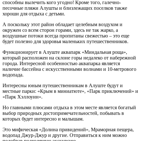
способны вылечить кого угодно! Кроме того, галечно-
песочные пляжи Алушты и близлежащих поселков также
хороши для отдыха с детьми.
А поскольку этот район обладает целебным воздухом и
окружен со всем сторон горами, здесь не так жарко, а
воздушные потоки всегда пропитаны свежестью – это еще
будет полезно для здоровья маленьких путешественников.
Функционирует в Алуште аквапарк «Миндальная роща»,
который расположен на склоне горы недалеко от набережной
города. Интересной особенностью аквапарка является
наличие бассейна с искусственными волнами и 10-метрового
водопада.
Интересны юным путешественникам в Алуште будут и
местные парки: «Крым в миниатюте», «Парк приключений» и
«Парк Хэллоуин».
Но главными плюсами отдыха в этом месте является богатый
выбор природных достопримечательностей, побывать в
которых будет интересно и малышам.
Это мифическая «Долина привидений», Мраморная пещера,
водопад Джур-Джур и другие. Отправиться к ним можно
подобрав подходящую экскурсию.