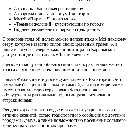
Аквапарк «Банановая республика»
Аквариум и дельфинариум Евпатории
Музей «Пираты Черного моря»
«Трамвай желаний» курсирующий по городу
Водные развлечения и парки аттракционов
С оздоровительной целью можно направиться к Мойнакскому
озеру, которое известно силой своих целебных грязей. А в
июле и августе вечером каждой пятницы на Караимской
улице проходит фестиваль «Летние вечера».
Здесь дети могу попробовать свои силы в различных мастер-
классах: кузнечном, стеклодувном или гончарном деле.
Пляжи Феодосии ничуть не хуже пляжей в Евпатории. Они
песчаные без крупной гальки и камней, а заход в море также
имеет плавную структуру. Пляжи Феодосии также
оборудованны различными водными развлечениями и
аттракционами.
Феодосия для семьи на отдыхе также популярна в связи с
отлично развитой сетью транспортного сообщения с другими
городами Крыма, а также возможностью посещения большего
количества экскурсионных программ.