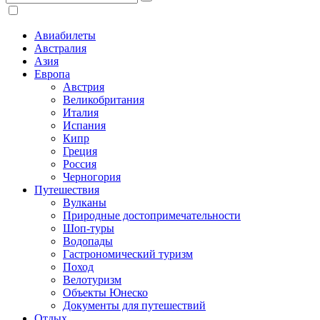
Авиабилеты
Австралия
Азия
Европа
Австрия
Великобритания
Италия
Испания
Кипр
Греция
Россия
Черногория
Путешествия
Вулканы
Природные достопримечательности
Шоп-туры
Водопады
Гастрономический туризм
Поход
Велотуризм
Объекты Юнеско
Документы для путешествий
Отдых