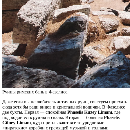
Руины римских бань в Фазелисе.
Даже если вы не любитель античных руин, советуем приехать
сюда хотя бы ради видов и кристальной водички. В Фазелисе
две бухты. Первая — спокойная
Phaselis Kuzey Limanı
, где
под водой есть руины и скалы. Вторая — большая
Phaselis
Güney Limanı
, куда приплывают все те уродливые
«пиратские» корабли с гремящей музыкой и толпами