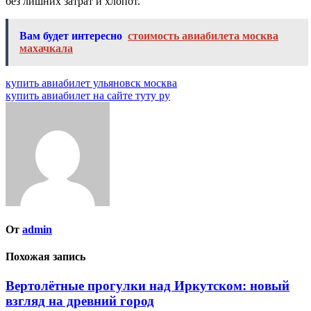
без лишних затрат и хлопот.
Вам будет интересно
стоимость авиабилета москва
махачкала
Навигация
купить авиабилет ульяновск москва
купить авиабилет на сайте туту ру
по
записям
От
admin
Похожая запись
Вертолётные прогулки над Иркутском: новый
взгляд на древний город