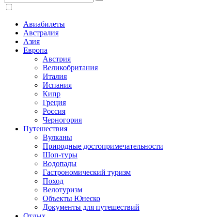
Авиабилеты
Австралия
Азия
Европа
Австрия
Великобритания
Италия
Испания
Кипр
Греция
Россия
Черногория
Путешествия
Вулканы
Природные достопримечательности
Шоп-туры
Водопады
Гастрономический туризм
Поход
Велотуризм
Объекты Юнеско
Документы для путешествий
Отдых