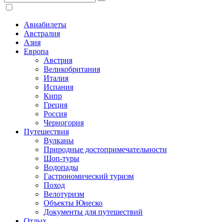
Авиабилеты
Австралия
Азия
Европа
Австрия
Великобритания
Италия
Испания
Кипр
Греция
Россия
Черногория
Путешествия
Вулканы
Природные достопримечательности
Шоп-туры
Водопады
Гастрономический туризм
Поход
Велотуризм
Объекты Юнеско
Документы для путешествий
Отдых