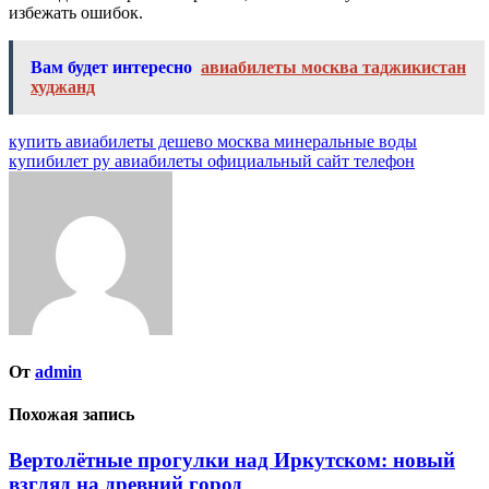
избежать ошибок.
Вам будет интересно
авиабилеты москва таджикистан
худжанд
Навигация
купить авиабилеты дешево москва минеральные воды
купибилет ру авиабилеты официальный сайт телефон
по
записям
От
admin
Похожая запись
Вертолётные прогулки над Иркутском: новый
взгляд на древний город