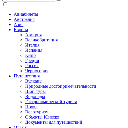
Авиабилеты
Австралия
Азия
Европа
Австрия
Великобритания
Италия
Испания
Кипр
Греция
Россия
Черногория
Путешествия
Вулканы
Природные достопримечательности
Шоп-туры
Водопады
Гастрономический туризм
Поход
Велотуризм
Объекты Юнеско
Документы для путешествий
Отдых