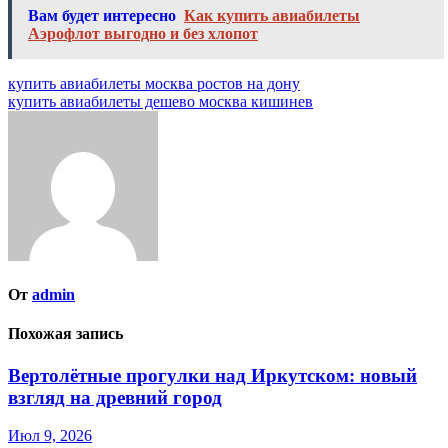
Вам будет интересно
Как купить авиабилеты
Аэрофлот выгодно и без хлопот
Навигация
купить авиабилеты москва ростов на дону
купить авиабилеты дешево москва кишинев
по
записям
От
admin
Похожая запись
Вертолётные прогулки над Иркутском: новый
взгляд на древний город
Июл 9, 2026