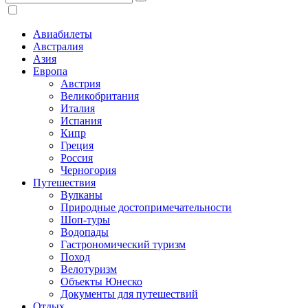
Авиабилеты
Австралия
Азия
Европа
Австрия
Великобритания
Италия
Испания
Кипр
Греция
Россия
Черногория
Путешествия
Вулканы
Природные достопримечательности
Шоп-туры
Водопады
Гастрономический туризм
Поход
Велотуризм
Объекты Юнеско
Документы для путешествий
Отдых