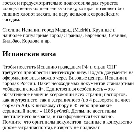
гостях и предусмотрительно подготовила для туристов
«общественную» шенгенскую визу, которая позволяет без
лишних хлопот заехать на пару деньков к европейским
соседям.
Столица Испании город Мадрид (Madrid). Крупные и
наиболее популярные города: Гранада, Барселона, Севилья,
Бильбао, Кордова и др.
Испанская виза
Чтобы посетить Испанию гражданам РФ и стран СНГ
требуется приобрести шенгенскую визу. Подать документы на
оформление визы можно через Визовые центры Испании в
городах России. Пакет необходимых документов стандартный
«общешенгенский». Единственная особенность – это
обязательное наличие ксерокопий всех страниц паспортов,
как внутреннего, так и заграничного (по 4 разворота на лист
формата А4). К визовому сбору в 35 евро прибавьте
сервисный налог – 1186 рублей. Детям, не достигшим
шестилетнего возраста, виза оформляется бесплатно.
Помните, что оригиналы документов, сданные в консульство
(кроме загранпаспорта), возврату не подлежат.