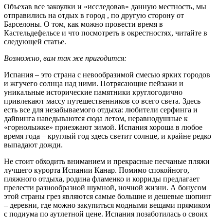
Объехав все закоулки и «исследовав» данную местность, мы
отправились на отдых в город , по другую сторону от
Барселоны. О том, как можно провести время в
Кастельдефельсе и что посмотреть в окрестностях, читайте в
следующей статье.
Возможно, вам так же пригодится:
Испания – это страна с невообразимой смесью ярких городов
и жгучего солнца над ними. Потрясающие пейзажи и
уникальные исторические памятники круглогодично
привлекают массу путешественников со всего света. Здесь
есть все для незабываемого отдыха: любители серфинга и
дайвинга наведываются сюда летом, неравнодушные к
«горнолыжке» приезжают зимой. Испания хороша в любое
время года – круглый год здесь светит солнце, и крайне редко
выпадают дожди.
Не стоит обходить вниманием и прекрасные песчаные пляжи
лучшего курорта Испании Канар. Помимо спокойного,
пляжного отдыха, родина фламенко и корриды предлагает
прелести разнообразной шумной, ночной жизни. А бонусом
этой страны грез являются самые большие и дешевые шопинг
– деревни, где можно закупиться модными вещами прямиком
с подиума по аутлетной цене. Испания позаботилась о своих