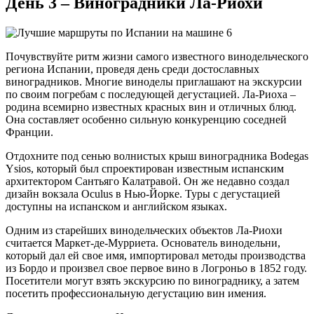
День 3 – Виноградники Ла-Риохи
Почувствуйте ритм жизни самого известного винодельческого
региона Испании, проведя день среди достославных
виноградников. Многие виноделы приглашают на экскурсии
по своим погребам с последующей дегустацией. Ла-Риоха –
родина всемирно известных красных вин и отличных блюд.
Она составляет особенно сильную конкуренцию соседней
Франции.
Отдохните под сенью волнистых крыш виноградника Bodegas
Ysios, который был спроектирован известным испанским
архитектором Сантьяго Калатравой. Он же недавно создал
дизайн вокзала Oculus в Нью-Йорке. Туры с дегустацией
доступны на испанском и английском языках.
Одним из старейших винодельческих объектов Ла-Риохи
считается Маркет-де-Мурриета. Основатель винодельни,
который дал ей свое имя, импортировал методы производства
из Бордо и произвел свое первое вино в Логроньо в 1852 году.
Посетители могут взять экскурсию по винограднику, а затем
посетить профессиональную дегустацию вин имения.