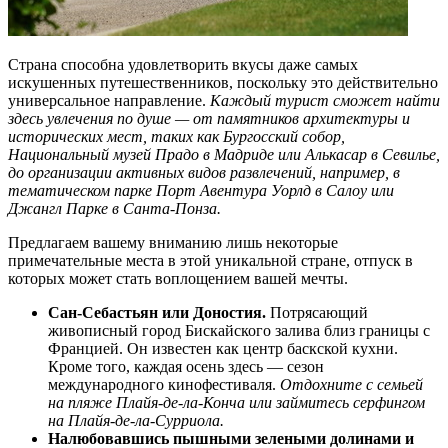
Страна способна удовлетворить вкусы даже самых
искушенных путешественников, поскольку это действительно
универсальное направление.
Каждый турист сможет найти
здесь увлечения по душе — от памятников архитектуры и
исторических мест, таких как Бургосский собор,
Национальный музей Прадо в Мадриде или Алькасар в Севилье,
до организации активных видов развлечений, например, в
тематическом парке Порт Авентура Уорлд в Салоу или
Джангл Парке в Санта-Понза.
Предлагаем вашему вниманию лишь некоторые
примечательные места в этой уникальной стране, отпуск в
которых может стать воплощением вашей мечты.
Сан-Себастьян или Доностия.
Потрясающий
живописный город Бискайского залива близ границы с
Францией. Он известен как центр баскской кухни.
Кроме того, каждая осень здесь — сезон
международного кинофестиваля.
Отдохните с семьей
на пляже Плайя-де-ла-Конча или займитесь серфингом
на Плайя-де-ла-Сурриола.
Налюбовавшись пышными зелеными долинами и