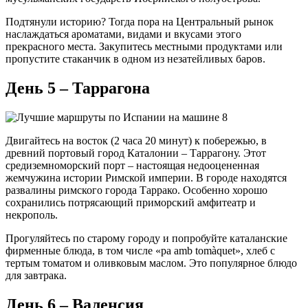
Подтянули историю? Тогда пора на Центральный рынок
наслаждаться ароматами, видами и вкусами этого
прекрасного места. Закупитесь местными продуктами или
пропустите стаканчик в одном из незатейливых баров.
День 5 – Таррагона
Двигайтесь на восток (2 часа 20 минут) к побережью, в
древний портовый город Каталонии – Таррагону. Этот
средиземноморский порт – настоящая недооцененная
жемчужина истории Римской империи. В городе находятся
развалины римского города Таррако. Особенно хорошо
сохранились потрясающий приморский амфитеатр и
некрополь.
Прогуляйтесь по старому городу и попробуйте каталанские
фирменные блюда, в том числе «pa amb tomàquet», хлеб с
тертым томатом и оливковым маслом. Это популярное блюдо
для завтрака.
День 6 – Валенсия