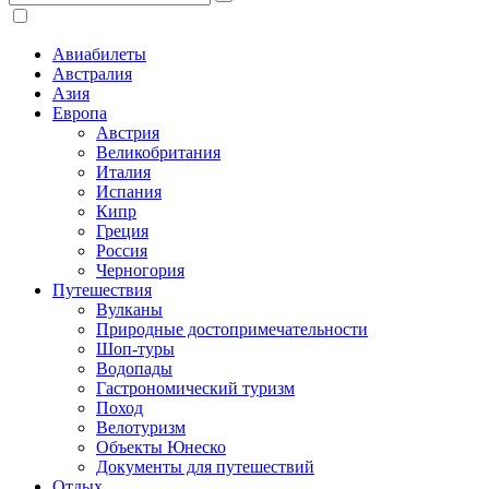
Авиабилеты
Австралия
Азия
Европа
Австрия
Великобритания
Италия
Испания
Кипр
Греция
Россия
Черногория
Путешествия
Вулканы
Природные достопримечательности
Шоп-туры
Водопады
Гастрономический туризм
Поход
Велотуризм
Объекты Юнеско
Документы для путешествий
Отдых