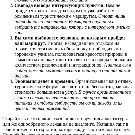
Свобода выбора интересующих пунктов.
Вам не
придется ходить вслед за гидом по уже избитым
обыденным туристическим маршрутам.
Стоит лишь
побродить по просторам Всемирной паутины и
выбрать те направления, которые интересуют именно
вас.
Вы сами выбираете регионы, по которым пройдет
ваш маршрут.
Иногда, насладившись отдыхом на
пляже, хочется сменить обстановку и побродить по
городским улицам, полюбоваться красотой природы в
знаменитых парках или отправиться в города с большим
количеством развлечений и аттракционов.
А затем вы в
любой момент можете сесть в машину и отправиться
дальше.
Экономия денег и времени.
Организовывая ваш отдых,
туристические фирмы делают это не бесплатно, завышая
стоимость большинства услуг.
В случае организованного
своими силами путешествия место проживания,
питания и отдыха выбираете вы сами, исходя из их
цены и личных пожеланий.
Старайтесь не отталкиваться лишь от изучения архитектуры
или же однообразного лежания на шезлонге. Испания таит в
себе множество открытий, которые ждут вас на каждом шагу.
Попробуйте традиционные испанские блюда — паэлью,