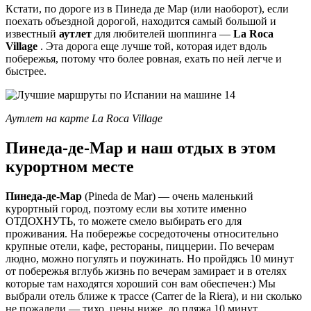
Кстати, по дороге из в Пинеда де Мар (или наоборот), если
поехать объездной дорогой, находится самый большой и
известный
аутлет
для любителей шоппинга —
La Roca
Village
. Эта дорога еще лучше той, которая идет вдоль
побережья, потому что более ровная, ехать по ней легче и
быстрее.
Аутлет на карте La Roca Village
Пинеда-де-Мар и наш отдых в этом
курортном месте
Пинеда-де-Мар
(Pineda de Mar) — очень маленький
курортный город, поэтому если вы хотите именно
ОТДОХНУТЬ, то можете смело выбирать его для
проживания. На побережье сосредоточены относительно
крупные отели, кафе, рестораны, пиццерии. По вечерам
людно, можно погулять и поужинать. Но пройдясь 10 минут
от побережья вглубь жизнь по вечерам замирает и в отелях
которые там находятся хороший сон вам обеспечен:) Мы
выбрали отель ближе к трассе (Carrer de la Riera), и ни сколько
не пожалели — тихо, цены ниже, до пляжа 10 минут