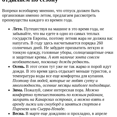
Вопреки всеобщему мнению, что отпуск должен быть
организован именно летом, предлагаем рассмотреть
преимущества каждого из времен года.
Лето.
Путешествуя на машине в это время года, не
забывайте, что вы едете в одно из самых теплых
государств Европы, поэтому летняя жара не должна вас
напугать. В году здесь насчитывается порядка 260
солнечных дней. Не забудьте прихватить легкую и
тонкую одежду, головные уборы, солнцезащитные очки
и защитные кремы.
А вот наличие зонта совсем
необязательно, поскольку дожди редкость
.
Осень.
В этот сезон тут уже не так жарко и порой идут
дожди. В это время здесь отдыхает меньше туристов, а
температура воды все еще комфортна для купания.
Поэтому для людей, которые не любят суету и
многолюдность, осенние месяцы наиболее подходящие.
Зима.
Пожалуй, самое интересная пора.
Можно
комфортно путешествовать по южным районам,
загорать на Канарских островах, а можно взять в
аренду лыжи или сноуборд и заняться спортом в
Пиренеях или Сьерра-Неваде.
Весна.
В марте еще дождливо и прохладно, в апреле