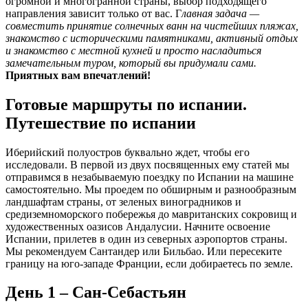
огромной и многогранной страны, выбор подходящего
направления зависит только от вас. Г
лавная задача —
совместить принятие солнечных ванн на чистейших пляжах,
знакомство с историческими памятниками, активный отдых
и знакомство с местной кухней и просто насладиться
замечательным туром, который вы придумали сами.
Приятных вам впечатлений!
Готовые маршруты по испании.
Путешествие по испании
Иберийский полуостров буквально ждет, чтобы его
исследовали. В первой из двух посвященных ему статей мы
отправимся в незабываемую поездку по Испании на машине
самостоятельно. Мы проедем по обширным и разнообразным
ландшафтам страны, от зеленых виноградников и
средиземноморского побережья до мавританских сокровищ и
художественных оазисов Андалусии. Начните освоение
Испании, прилетев в один из северных аэропортов страны.
Мы рекомендуем Сантандер или Бильбао. Или пересеките
границу на юго-западе Франции, если добираетесь по земле.
День 1 – Сан-Себастьян