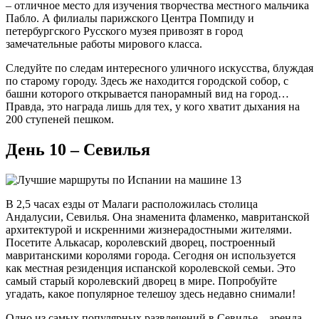
– отличное место для изучения творчества местного мальчика
Пабло. А филиалы парижского Центра Помпиду и
петербургского Русского музея привозят в город
замечательные работы мирового класса.
Следуйте по следам интересного уличного искусства, блуждая
по старому городу. Здесь же находится городской собор, с
башни которого открывается панорамный вид на город…
Правда, это награда лишь для тех, у кого хватит дыхания на
200 ступеней пешком.
День 10 – Севилья
В 2,5 часах езды от Малаги расположилась столица
Андалусии, Севилья. Она знаменита фламенко, мавританской
архитектурой и искренними жизнерадостными жителями.
Посетите Алькасар, королевский дворец, построенный
мавританскими королями города. Сегодня он используется
как местная резиденция испанской королевской семьи. Это
самый старый королевский дворец в мире. Попробуйте
угадать, какое популярное телешоу здесь недавно снимали!
Одно из самых популярных развлечений в Севилье – аренда