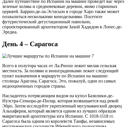
Далее путешествие по Испании на машине проведет вас через
зеленые холмы и средневековые деревни, мимо старинных
церквей. Баррио-де-ла-Эстасьон в городе Харо также может
похвалиться несколькими винодельнями. Посетите
футуристический дегустационный павильон,
спроектированный архитектором Захой Хадидом в Лопес-де-
Эредиа.
День 4 – Сарагоса
Всего в полутора часах от Ла-Риохи лежит милая сельская
местность. За полями и виноградниками лежит следующий
пункт назначения в маршруте по Испании на машине:
столицы Арагона, Сарагоса. Это, пожалуй, один из самых
недооцененных городов страны.
Насладитесь потрясающим видом на купол Базилики-де-
Нуэстра-Сеньора-де-Пилар, которая возвышается над рекой
Эбро. Затем исследуйте укрепленный мусульманский дворец
Альхаферия, который является одним из лучших образцов
мавританской архитектуры юга Испании. С 1018-1118 гг.
Сарагоса была одним из королевств Таифы, независимых
мусульманских государств Иберийского полуострова.