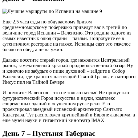
Еще 2,5 часа езды по обдуваемому бризом
средиземноморскому побережью приведут вас в третий по
величине город Испании – Валенсию. Это родина одного из
самых известных блюд страны – паэльи. Попробуйте ее в
аутентичном ресторане на пляже. Испанцы едят это тяжелое
блюдо на обед, а не на ужин.
Дальше посетите старый город, где находится Центральный
рынок, замечательный крытый продовольственный базар. Ну
и конечно не забудьте о пище духовной – зайдите в Собор
Валенсии, где хранится настоящий Святой Грааль, из которого
Иисус пил на Тайной Вечере.
И помните: Валенсия – это не только паэлья! Не пропустите
футуристический Город искусства и науки, комплекс
современных зданий в осушенном русле реки. Его
проектировал звездный испанский архитектор Сантьяго
Калатрава. Тут расположен крупнейший в Европе аквариум, а
еще музей науки и гигантский кинотеатр IMAX.
День 7 – Пустыня Табернас