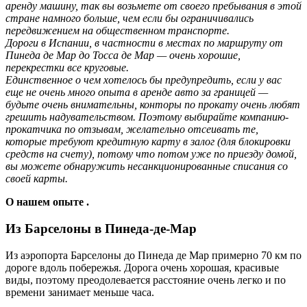
аренду машину, так вы возьмете от своего пребывания в этой
стране намного больше, чем если бы ограничивались
передвижением на общественном транспорте.
Дороги в Испании, в частности в местах по маршруту от
Пинеда де Мар до Тосса де Мар — очень хорошие,
перекрестки все круговые.
Единственное о чем хотелось бы предупредить, если у вас
еще не очень много опыта в аренде авто за границей —
будьте очень внимательны, конторы по прокату очень любят
грешить надувательством. Поэтому выбирайте компанию-
прокатчика по отзывам, желательно отсеивать те,
которые требуют кредитную карту в залог (для блокировки
средств на счету), потому что потом уже по приезду домой,
вы можете обнаружить несанкционированные списания со
своей карты.
О нашем опыте .
Из Барселоны в Пинеда-де-Мар
Из аэропорта Барселоны до Пинеда де Мар примерно 70 км по
дороге вдоль побережья. Дорога очень хорошая, красивые
виды, поэтому преодолевается расстояние очень легко и по
времени занимает меньше часа.