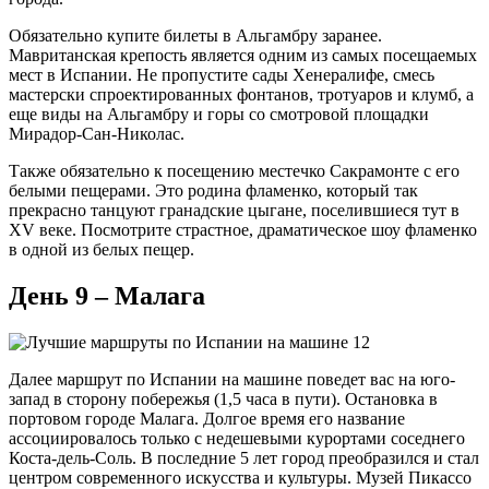
Обязательно купите билеты в Альгамбру заранее.
Мавританская крепость является одним из самых посещаемых
мест в Испании. Не пропустите сады Хенералифе, смесь
мастерски спроектированных фонтанов, тротуаров и клумб, а
еще виды на Альгамбру и горы со смотровой площадки
Мирадор-Сан-Николас.
Также обязательно к посещению местечко Сакрамонте с его
белыми пещерами. Это родина фламенко, который так
прекрасно танцуют гранадские цыгане, поселившиеся тут в
XV веке. Посмотрите страстное, драматическое шоу фламенко
в одной из белых пещер.
День 9 – Малага
Далее маршрут по Испании на машине поведет вас на юго-
запад в сторону побережья (1,5 часа в пути). Остановка в
портовом городе Малага. Долгое время его название
ассоциировалось только с недешевыми курортами соседнего
Коста-дель-Соль. В последние 5 лет город преобразился и стал
центром современного искусства и культуры. Музей Пикассо