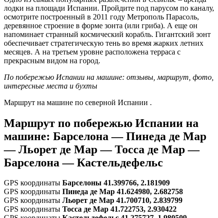
лодки на площади Испании. Пройдите под парусом по каналу,
осмотрите построенный в 2011 году Метрополь Парасоль,
деревянное строение в форме зонта (или гриба). А еще он
напоминает странный космический корабль. Гигантский зонт
обеспечивает стратегическую тень во время жарких летних
месяцев. А на третьем уровне расположена терраса с
прекрасным видом на город.
По побережью Испании на машине: отзывы, маршрут, фото,
интересные места и бухты
Маршрут на машине по северной Испании .
Маршрут по побережью Испании на
машине: Барселона — Пинеда де Мар
— Льорет де Мар — Тосса де Мар —
Барселона — Кастельдефельс
GPS координаты
Барселоны 41.399766, 2.181909
GPS координаты
Пинеда де Мар 41.624980, 2.682758
GPS координаты
Льорет де Мар
41.700710, 2.839799
GPS координаты
Тосса де Мар 41.722753, 2.930422
GPS координаты
Кастельдефельс 41.275727, 1.980509