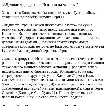
Заскочите в Бильбао, чтобы посетить музей Гуггенхайма,
созданный по проекту Фрэнка Гери ©
Ландшафт Страны Басков нисколько не похож на сухие
равнины, которые мы часто представляем при мысли об
Испании. Вы проедете через пышные зеленые долины,
усеянные «басерри», традиционными баскскими кирпично-
деревянными домами. Любители архитектуры могут
совершить короткий велотур по Бильбао, чтобы увидеть музей
Гуггенхайма, созданный Франком Гери.
Дальше маршрут по Испании на машине лежит через зеленые
равнины к Логроньо, столице провинции Ла-Риоха, и главной
точке самого винного региона Испании. Проведите вечер,
наслаждаясь пинчо-барами города. Большинство из них
сосредоточено вокруг двух улиц: Калье-де-Лорел и Калье-де-
Сан-Хуан. Попробуйте легендарные шампиньоны-гриль в Bar
Soriano (Травесия-де-Лаурель, 4) или насладитесь креативной
современной вариацией на тему традиционной кухни в Torres
Gastrobar (Калье-де-Сан-Хуан, 31). И не забудьте выпить
первый бокал Риохи на его исторической родине.