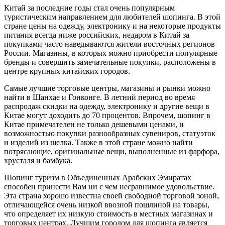
Китай за последние годы стал очень популярным
туристическим направлением для любителей шопинга. В этой
стране цены на одежду, электронику и на некоторые продукты
питания всегда ниже российских, недаром в Китай за
покупками часто наведываются жители восточных регионов
России. Магазины, в которых можно приобрести популярные
бренды и совершить замечательные покупки, расположены в
центре крупных китайских городов.
Самые лучшие торговые центры, магазины и рынки можно
найти в Шанхае и Гонконге. В летний период во время
распродаж скидки на одежду, электронику и другие вещи в
Китае могут доходить до 70 процентов. Впрочем, шопинг в
Китае примечателен не только дешевыми ценами, и
возможностью покупки разнообразных сувениров, статуэток
и изделий из шелка. Также в этой стране можно найти
потрясающие, оригинальные вещи, выполненные из фарфора,
хрусталя и бамбука.
Шопинг туризм в Объединенных Арабских Эмиратах
способен принести Вам ни с чем несравнимое удовольствие.
Эта страна хорошо известна своей свободной торговой зоной,
отличающейся очень низкой ввозной пошлиной на товары,
что определяет их низкую стоимость в местных магазинах и
торговых центрах. Лучшим городом для шопинга является