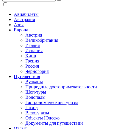
Авиабилеты
Австралия
Азия
Европа
Австрия
Великобритания
Италия
Испания
Кипр
Греция
Россия
Черногория
Путешествия
Вулканы
Природные достопримечательности
Шоп-туры
Водопады
Гастрономический туризм
Поход
Велотуризм
Объекты Юнеско
Документы для путешествий
Отдых