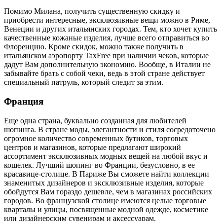
Помимо Милана, получить существенную скидку и
приобрести интересные, эксклюзивные вещи можно в Риме,
Венеции и других итальянских городах. Тем, кто хочет купить
качественные кожаные изделия, лучше всего отправиться во
Флоренцию. Кроме скидок, можно также получить в
итальянском аэропорту TaxFree при наличии чеков, которые
дадут Вам дополнительную экономию. Вообще, в Италии не
забывайте брать с собой чеки, ведь в этой стране действует
специальный патруль, который следит за этим.
Франция
Еще одна страна, буквально созданная для любителей
шопинга. В стране моды, элегантности и стиля сосредоточено
огромное количество современных бутиков, торговых
центров и магазинов, которые предлагают широкий
ассортимент эксклюзивных модных вещей на любой вкус и
кошелек. Лучший шопинг во Франции, безусловно, в ее
красавице-столице. В Париже Вы сможете найти коллекции
знаменитых дизайнеров и эксклюзивные изделия, которые
обойдутся Вам гораздо дешевле, чем в магазинах российских
городов. Во французской столице имеются целые торговые
кварталы и улицы, посвященные модной одежде, косметике
или дизайнерским сувенирам и аксессуарам.