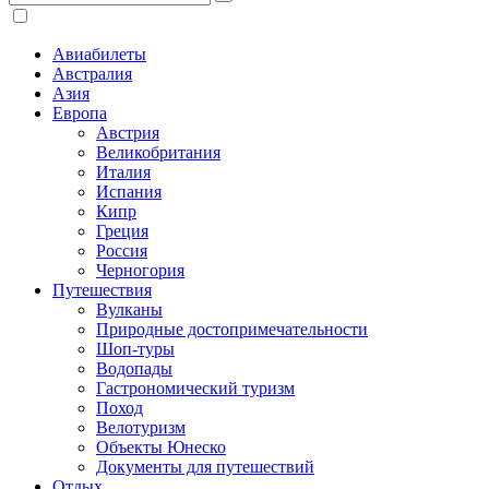
Авиабилеты
Австралия
Азия
Европа
Австрия
Великобритания
Италия
Испания
Кипр
Греция
Россия
Черногория
Путешествия
Вулканы
Природные достопримечательности
Шоп-туры
Водопады
Гастрономический туризм
Поход
Велотуризм
Объекты Юнеско
Документы для путешествий
Отдых