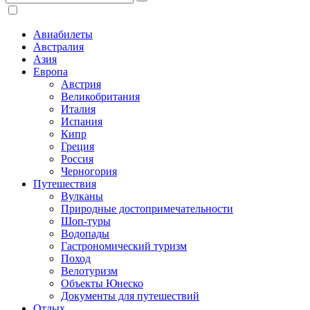
Авиабилеты
Австралия
Азия
Европа
Австрия
Великобритания
Италия
Испания
Кипр
Греция
Россия
Черногория
Путешествия
Вулканы
Природные достопримечательности
Шоп-туры
Водопады
Гастрономический туризм
Поход
Велотуризм
Объекты Юнеско
Документы для путешествий
Отдых