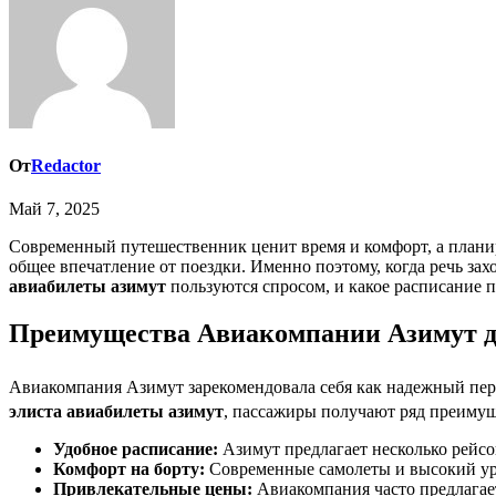
От
Redactor
Май 7, 2025
Современный путешественник ценит время и комфорт, а планирование поездки – важный этап любого путешествия. Выбор авиакомпании и удобного рейса может значительно повлиять на
общее впечатление от поездки. Именно поэтому, когда речь з
авиабилеты азимут
пользуются спросом, и какое расписание 
Преимущества Авиакомпании Азимут д
Авиакомпания Азимут зарекомендовала себя как надежный пер
элиста авиабилеты азимут
, пассажиры получают ряд преимущ
Удобное расписание:
Азимут предлагает несколько рейсов
Комфорт на борту:
Современные самолеты и высокий ур
Привлекательные цены:
Авиакомпания часто предлагает