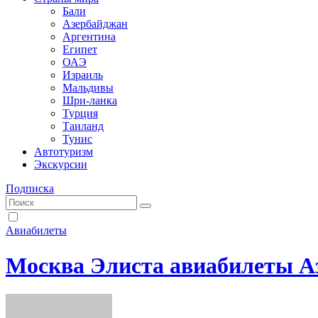
Бали
Азербайджан
Аргентина
Египет
ОАЭ
Израиль
Мальдивы
Шри-ланка
Турция
Таиланд
Тунис
Автотуризм
Экскурсии
Подписка
Авиабилеты
Москва Элиста авиабилеты А