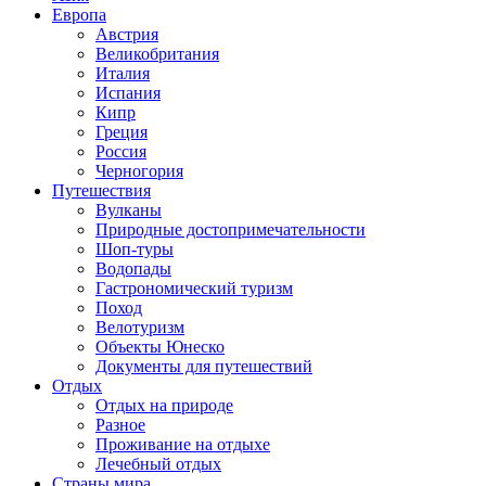
Европа
Австрия
Великобритания
Италия
Испания
Кипр
Греция
Россия
Черногория
Путешествия
Вулканы
Природные достопримечательности
Шоп-туры
Водопады
Гастрономический туризм
Поход
Велотуризм
Объекты Юнеско
Документы для путешествий
Отдых
Отдых на природе
Разное
Проживание на отдыхе
Лечебный отдых
Страны мира