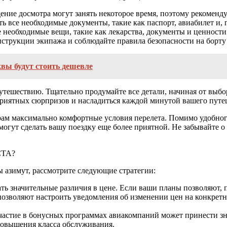
ение досмотра могут занять некоторое время, поэтому рекомендуе
ть все необходимые документы, такие как паспорт, авиабилет и, 
 необходимые вещи, такие как лекарства, документы и ценности
струкции экипажа и соблюдайте правила безопасности на борту 
вы будут стоить дешевле
утешествию. Тщательно продумайте все детали, начиная от выбор
приятных сюрпризов и насладиться каждой минутой вашего путе
ам максимально комфортные условия перелета. Помимо удобног
могут сделать вашу поездку еще более приятной. Не забывайте 
ТА?
 азимут, рассмотрите следующие стратегии:
ать значительные различия в цене. Если ваши планы позволяют, 
позволяют настроить уведомления об изменении цен на конкрет
 участие в бонусных программах авиакомпаний может принести
повышения класса обслуживания.