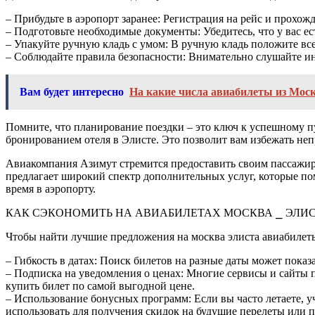
– Прибудьте в аэропорт заранее: Регистрация на рейс и прохожд
– Подготовьте необходимые документы: Убедитесь, что у вас ес
– Упакуйте ручную кладь с умом: В ручную кладь положите все
– Соблюдайте правила безопасности: Внимательно слушайте ин
Вам будет интересно
На какие числа авиабилеты из Моск
Помните, что планирование поездки – это ключ к успешному п
бронированием отеля в Элисте. Это позволит вам избежать не
Авиакомпания Азимут стремится предоставить своим пассажир
предлагает широкий спектр дополнительных услуг, которые по
время в аэропорту.
КАК СЭКОНОМИТЬ НА АВИАБИЛЕТАХ МОСКВА ⎯ ЭЛИС
Чтобы найти лучшие предложения на москва элиста авиабилеты
– Гибкость в датах: Поиск билетов на разные даты может показ
– Подписка на уведомления о ценах: Многие сервисы и сайты 
купить билет по самой выгодной цене.
– Использование бонусных программ: Если вы часто летаете,
использовать для получения скидок на будущие перелеты или 