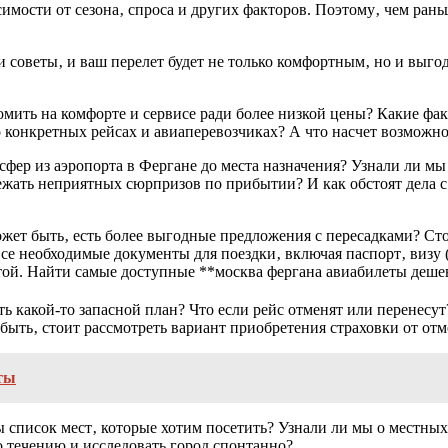
симости от сезона‚ спроса и других факторов. Поэтому‚ чем ран
и советы‚ и ваш перелет будет не только комфортным‚ но и выг
омить на комфорте и сервисе ради более низкой цены? Какие ф
 конкретных рейсах и авиаперевозчиках? А что насчет возможно
сфер из аэропорта в Фергане до места назначения? Узнали ли мы
бежать неприятных сюрпризов по прибытии? И как обстоят дела 
ожет быть‚ есть более выгодные предложения с пересадками? Ст
се необходимые документы для поездки‚ включая паспорт‚ визу (
той. Найти самые доступные **москва фергана авиабилеты дешев
хоть какой-то запасной план? Что если рейс отменят или перенес
быть‚ стоит рассмотреть вариант приобретения страховки от от
ты
ы список мест‚ которые хотим посетить? Узнали ли мы о местны
 течению и исследовать город спонтанно?