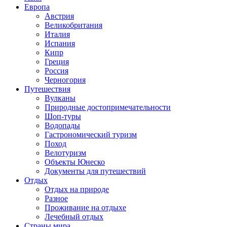
Европа
Австрия
Великобритания
Италия
Испания
Кипр
Греция
Россия
Черногория
Путешествия
Вулканы
Природные достопримечательности
Шоп-туры
Водопады
Гастрономический туризм
Поход
Велотуризм
Объекты Юнеско
Документы для путешествий
Отдых
Отдых на природе
Разное
Проживание на отдыхе
Лечебный отдых
Страны мира