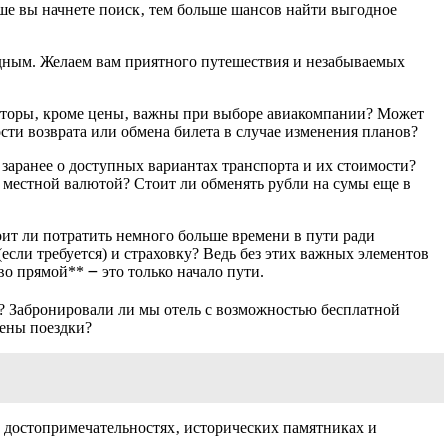
ьше вы начнете поиск‚ тем больше шансов найти выгодное
одным. Желаем вам приятного путешествия и незабываемых
акторы‚ кроме цены‚ важны при выборе авиакомпании? Может
сти возврата или обмена билета в случае изменения планов?
 заранее о доступных вариантах транспорта и их стоимости?
с местной валютой? Стоит ли обменять рубли на сумы еще в
оит ли потратить немного больше времени в пути ради
если требуется) и страховку? Ведь без этих важных элементов
о прямой** ౼ это только начало пути.
ут? Забронировали ли мы отель с возможностью бесплатной
мены поездки?
х достопримечательностях‚ исторических памятниках и