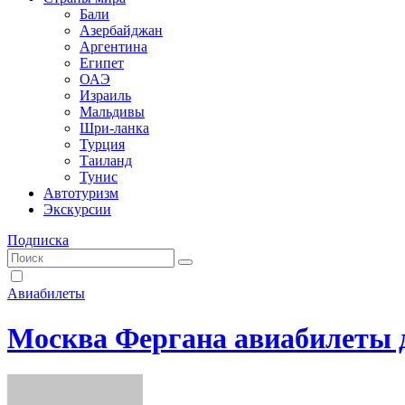
Бали
Азербайджан
Аргентина
Египет
ОАЭ
Израиль
Мальдивы
Шри-ланка
Турция
Таиланд
Тунис
Автотуризм
Экскурсии
Подписка
Авиабилеты
Москва Фергана авиабилеты 