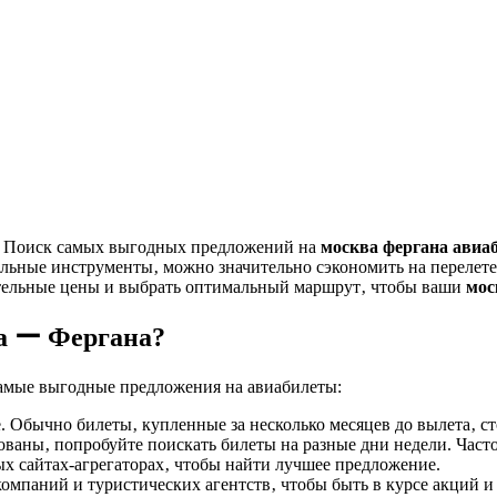
х. Поиск самых выгодных предложений на
москва фергана авиа
вильные инструменты‚ можно значительно сэкономить на переле
ательные цены и выбрать оптимальный маршрут‚ чтобы ваши
мос
а ー Фергана?
самые выгодные предложения на авиабилеты:
 Обычно билеты‚ купленные за несколько месяцев до вылета‚ ст
ваны‚ попробуйте поискать билеты на разные дни недели. Часто
х сайтах-агрегаторах‚ чтобы найти лучшее предложение.
мпаний и туристических агентств‚ чтобы быть в курсе акций 