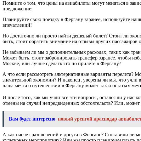
Помните о том‚ что цены на авиабилеты могут меняться в зави
предложение;
Планируйте свою поездку в Фергану заранее‚ используйте наш
впечатлений!
Но достаточно ли просто найти дешевый билет? Стоит ли экон
быть‚ стоит обратить внимание на отзывы других пассажиров о
Не забываем ли мы о дополнительных расходах‚ таких как тран
Может быть‚ стоит забронировать трансфер заранее‚ чтобы из
Москве‚ или лучше сделать это по прилете в Фергану?
А что если рассмотреть альтернативные варианты перелета? М
значительной экономии? И наконец‚ уверены ли мы‚ что учли в
наша мечта о путешествии в Фергану может так и остаться меч
И после того‚ как мы учли все эти вопросы‚ остался ли у нас 
отмены на случай непредвиденных обстоятельств? Или‚ может 
Вам будет интересно
новый уренгой краснодар авиабиле
А как насчет развлечений и досуга в Фергане? Составили ли м
культурных мероприятиях? Или мы просто планируем плыть по