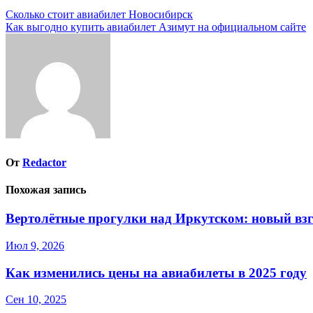
Навигация
Сколько стоит авиабилет Новосибирск
Как выгодно купить авиабилет Азимут на официальном сайте
по
записям
От
Redactor
Похожая запись
Вертолётные прогулки над Иркутском: новый взг
Июл 9, 2026
Как изменились цены на авиабилеты в 2025 году
Сен 10, 2025