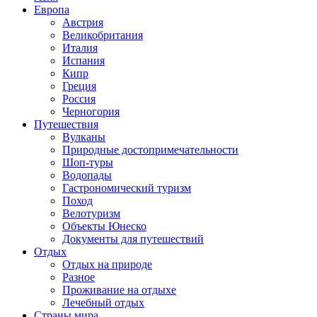
Европа
Австрия
Великобритания
Италия
Испания
Кипр
Греция
Россия
Черногория
Путешествия
Вулканы
Природные достопримечательности
Шоп-туры
Водопады
Гастрономический туризм
Поход
Велотуризм
Объекты Юнеско
Документы для путешествий
Отдых
Отдых на природе
Разное
Проживание на отдыхе
Лечебный отдых
Страны мира