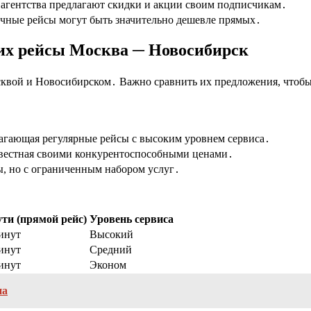
агентства предлагают скидки и акции своим подписчикам․
чные рейсы могут быть значительно дешевле прямых․
х рейсы Москва ─ Новосибирск
вой и Новосибирском․ Важно сравнить их предложения, чтобы 
агающая регулярные рейсы с высоким уровнем сервиса․
звестная своими конкурентоспособными ценами․
, но с ограниченным набором услуг․
ути (прямой рейс)
Уровень сервиса
минут
Высокий
минут
Средний
минут
Эконом
на