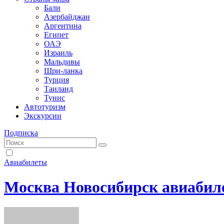
Бали
Азербайджан
Аргентина
Египет
ОАЭ
Израиль
Мальдивы
Шри-ланка
Турция
Таиланд
Тунис
Автотуризм
Экскурсии
Подписка
Авиабилеты
Москва Новосибирск авиабил