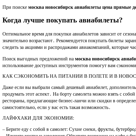
При поиске
москва новосибирск авиабилеты цена прямые д
Когда лучше покупать авиабилеты?
Оптимальное время для покупки авиабилетов зависит от сезон
значительно возрастают․ Рекомендуется покупать билеты зара
следить за акциями и распродажами авиакомпаний, которые час
Поиск выгодных предложений на
москва новосибирск авиаб
использование доступных инструментов помогут вам сэкономи
КАК СЭКОНОМИТЬ НА ПИТАНИИ В ПОЛЕТЕ И В НОВО
Даже если вы выбрали самый дешевый авиабилет, дополнительн
продумать этот аспект․ На борту самолета можно взять с собо
рестораны, предлагающие бизнес-ланчи или скидки в определе
самостоятельно, если у вас есть такая возможность․
ЛАЙФХАКИ ДЛЯ ЭКОНОМИИ:
– Берите еду с собой в самолет: Сухие снеки, фрукты, бутербр
– Изучите местные заведения: Обратите внимание на кафе с б