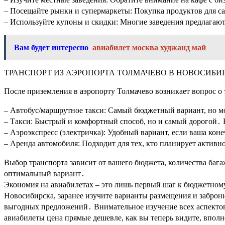
– Посещайте рынки и супермаркеты: Покупка продуктов для с
– Используйте купоны и скидки: Многие заведения предлагаю
Вам будет интересно
авиабилет москва худжанд май
ТРАНСПОРТ ИЗ АЭРОПОРТА ТОЛМАЧЕВО В НОВОСИБИР
После приземления в аэропорту Толмачево возникает вопрос о 
– Автобус/маршрутное такси: Самый бюджетный вариант, но м
– Такси: Быстрый и комфортный способ, но и самый дорогой․ 
– Аэроэкспресс (электричка): Удобный вариант, если ваша кон
– Аренда автомобиля: Подходит для тех, кто планирует активн
Выбор транспорта зависит от вашего бюджета, количества бага
оптимальный вариант․
Экономия на авиабилетах – это лишь первый шаг к бюджетном
Новосибирска, заранее изучите варианты размещения и заброн
выгодных предложений․ Внимательное изучение всех аспектов
авиабилеты цена прямые дешевле, как вы теперь видите, впол