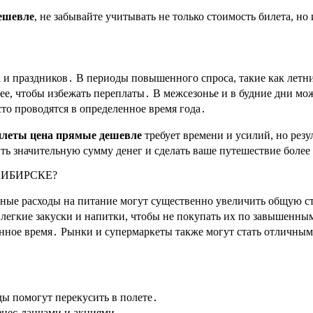
ешевле
, не забывайте учитывать не только стоимость билета, но
а и праздников․ В периоды повышенного спроса, такие как летн
нее, чтобы избежать переплаты․ В межсезонье и в будние дни м
то проводятся в определенное время года․
илеты цена прямые дешевле
требует времени и усилий, но рез
ть значительную сумму денег и сделать ваше путешествие боле
СИБИРСКЕ?
ые расходы на питание могут существенно увеличить общую сто
й легкие закуски и напитки, чтобы не покупать их по завышенн
нное время․ Рынки и супермаркеты также могут стать отличным
оды помогут перекусить в полете․
изнес-ланчами и акциями․