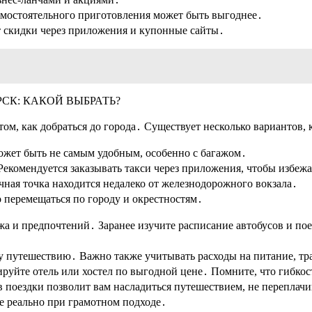
амостоятельного приготовления может быть выгоднее․
т скидки через приложения и купонные сайты․
СК: КАКОЙ ВЫБРАТЬ?
том, как добраться до города․ Существует несколько вариантов,
ожет быть не самым удобным, особенно с багажом․
Рекомендуется заказывать такси через приложения, чтобы избе
ечная точка находится недалеко от железнодорожного вокзала․
о перемещаться по городу и окрестностям․
жа и предпочтений․ Заранее изучите расписание автобусов и пое
у путешествию․ Важно также учитывать расходы на питание, т
ируйте отель или хостел по выгодной цене․ Помните, что гибко
 поездки позволит вам насладиться путешествием, не переплач
не реально при грамотном подходе․