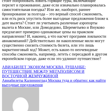
стоит попробовать ловить горящие туры, включающие
перелет и проживание, даже если изначально планировалась
самостоятельная поездка? Или же, наоборот, раннее
бронирование за полгода – это верный способ сэкономить,
или есть риск упустить более выгодные предложения ближе к
дате вылета? Стоит ли учитывать различные аэропорты
вылета в Москве, или Домодедово, Шереметьево и Внуково
предлагают примерно одинаковые цены на пражском
направлении? И, наконец, а что насчет программ лояльности
авиакомпаний? Действительно ли накопленные мили могут
существенно снизить стоимость билета, или это лишь
маркетинговый ход? Может, есть какие-то неочевидные
способы сэкономить, например, лететь с пересадкой в другом
европейском городе, даже если это удлинит путешествие?
Навигация
АВИАБИЛЕТ ЭКОНОМ МОСКВА ДУШАНБЕ:
ПУТЕШЕСТВИЕ МЕЖДУ МЕГАПОЛИСОМ И
по
ВОСТОЧНОЙ ЖЕМЧУЖИНОЙ
записям
Авиабилеты Калининград Москва туда и обратно: как найти
выгодные предложения