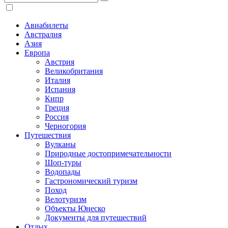
Авиабилеты
Австралия
Азия
Европа
Австрия
Великобритания
Италия
Испания
Кипр
Греция
Россия
Черногория
Путешествия
Вулканы
Природные достопримечательности
Шоп-туры
Водопады
Гастрономический туризм
Поход
Велотуризм
Объекты Юнеско
Документы для путешествий
Отдых