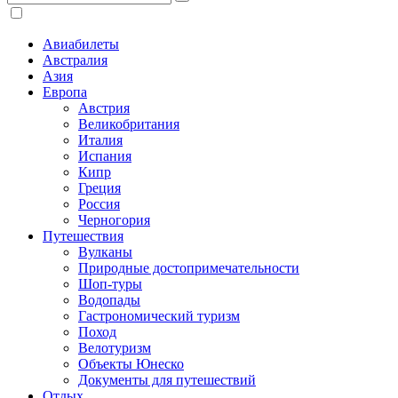
Авиабилеты
Австралия
Азия
Европа
Австрия
Великобритания
Италия
Испания
Кипр
Греция
Россия
Черногория
Путешествия
Вулканы
Природные достопримечательности
Шоп-туры
Водопады
Гастрономический туризм
Поход
Велотуризм
Объекты Юнеско
Документы для путешествий
Отдых