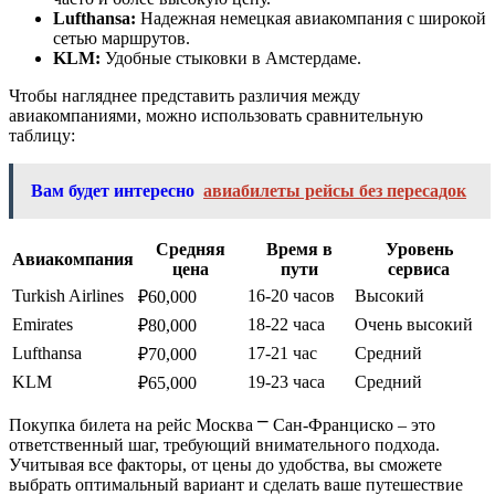
Lufthansa:
Надежная немецкая авиакомпания с широкой
сетью маршрутов.
KLM:
Удобные стыковки в Амстердаме.
Чтобы нагляднее представить различия между
авиакомпаниями, можно использовать сравнительную
таблицу:
Вам будет интересно
авиабилеты рейсы без пересадок
Средняя
Время в
Уровень
Авиакомпания
цена
пути
сервиса
Turkish Airlines
16-20 часов
Высокий
₽60,000
Emirates
18-22 часа
Очень высокий
₽80,000
Lufthansa
17-21 час
Средний
₽70,000
KLM
19-23 часа
Средний
₽65,000
Покупка билета на рейс Москва ⎻ Сан-Франциско – это
ответственный шаг, требующий внимательного подхода.
Учитывая все факторы, от цены до удобства, вы сможете
выбрать оптимальный вариант и сделать ваше путешествие