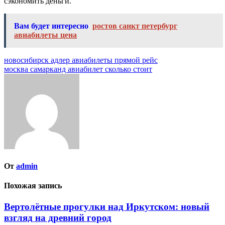
сэкономить деньги.
Вам будет интересно
ростов санкт петербург
авиабилеты цена
Навигация
новосибирск адлер авиабилеты прямой рейс
москва самарканд авиабилет сколько стоит
по
записям
От
admin
Похожая запись
Вертолётные прогулки над Иркутском: новый
взгляд на древний город