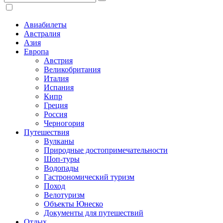
Авиабилеты
Австралия
Азия
Европа
Австрия
Великобритания
Италия
Испания
Кипр
Греция
Россия
Черногория
Путешествия
Вулканы
Природные достопримечательности
Шоп-туры
Водопады
Гастрономический туризм
Поход
Велотуризм
Объекты Юнеско
Документы для путешествий
Отдых