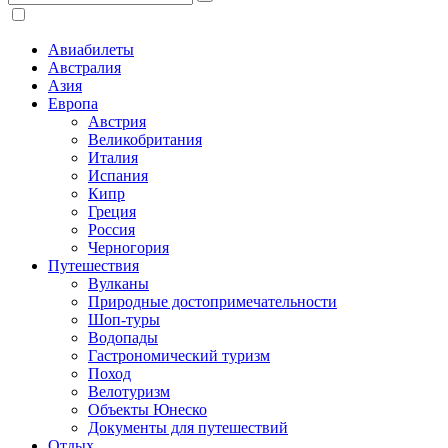
Авиабилеты
Австралия
Азия
Европа
Австрия
Великобритания
Италия
Испания
Кипр
Греция
Россия
Черногория
Путешествия
Вулканы
Природные достопримечательности
Шоп-туры
Водопады
Гастрономический туризм
Поход
Велотуризм
Объекты Юнеско
Документы для путешествий
Отдых