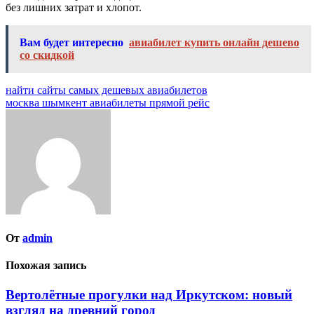
без лишних затрат и хлопот.
Вам будет интересно
авиабилет купить онлайн дешево
со скидкой
Навигация
найти сайты самых дешевых авиабилетов
москва шымкент авиабилеты прямой рейс
по
записям
От
admin
Похожая запись
Вертолётные прогулки над Иркутском: новый
взгляд на древний город