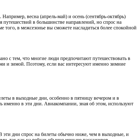
Например, весна (апрель-май) и осень (сентябрь-октябрь)
ля путешествий в большинстве направлений, но спрос на
ме того, в межсезонье вы сможете насладиться более спокойной
ано с тем, что многие люди предпочитают путешествовать в
ми и зимой. Поэтому, если вас интересуют именно зимние
елеты в выходные дни, особенно в пятницу вечером и в
ть именно в эти дни. Авиакомпании, зная об этом, используют
 В эти дни спрос на билеты обычно ниже, чем в выходные, и
ми, так как на рейсах обычно меньше пассажиров.