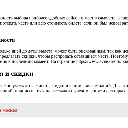
и
ность выбора наиболее удобных рейсов и мест в самолете, а так
отерять часть или всю стоимость билета, если он был невозврат
жности
колько дней до даты вылета, может быть рискованным, так как 
предлагать скидки, чтобы распродать оставшиеся места. Поэтому,
я в последний момент. На странице https://www.aviasales.ru/ 
я и скидки
важно уметь отслеживать скидки и акции авиакомпаний. Для эт
паний, подписываться на рассылки с уведомлениями о скидках, 
в москва