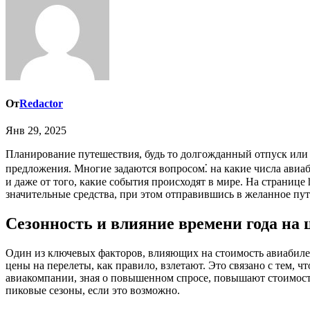
От
Redactor
Янв 29, 2025
Планирование путешествия, будь то долгожданный отпуск или деловая поездка, часто начинается с покупки авиабилетов. И, конечно, каждый путешественник хочет найти самые выгодные
предложения. Многие задаются вопросом⁚ на какие числа авиаб
и даже от того, какие события происходят в мире. На странице
значительные средства, при этом отправившись в желанное пу
Сезонность и влияние времени года на
Один из ключевых факторов, влияющих на стоимость авиабилет
цены на перелеты, как правило, взлетают. Это связано с тем,
авиакомпании, зная о повышенном спросе, повышают стоимость 
пиковые сезоны, если это возможно.