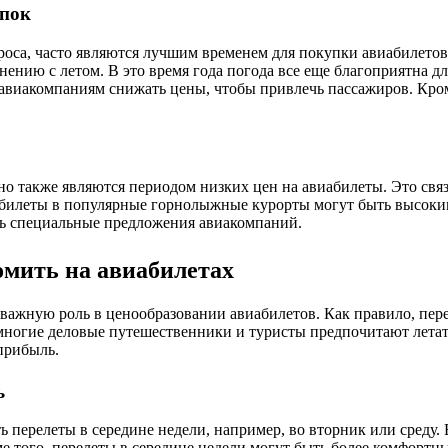
упок
оса, часто являются лучшим временем для покупки авиабилетов. 
ению с летом. В это время года погода все еще благоприятна д
т авиакомпаниям снижать цены, чтобы привлечь пассажиров. Кро
о также являются периодом низких цен на авиабилеты. Это связ
на билеты в популярные горнолыжные курорты могут быть высоки
ть специальные предложения авиакомпаний.
омить на авиабилетах
 важную роль в ценообразовании авиабилетов. Как правило, пер
то многие деловые путешественники и туристы предпочитают лета
прибыль.
ь
ь перелеты в середине недели, например, во вторник или среду.
 того, перелеты в середине недели могут быть более комфортны