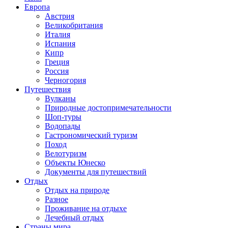
Европа
Австрия
Великобритания
Италия
Испания
Кипр
Греция
Россия
Черногория
Путешествия
Вулканы
Природные достопримечательности
Шоп-туры
Водопады
Гастрономический туризм
Поход
Велотуризм
Объекты Юнеско
Документы для путешествий
Отдых
Отдых на природе
Разное
Проживание на отдыхе
Лечебный отдых
Страны мира