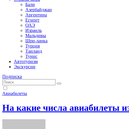
Бали
Азербайджан
Аргентина
Египет
ОАЭ
Израиль
Мальдивы
Шри-ланка
Турция
Таиланд
Тунис
Автотуризм
Экскурсии
Подписка
Авиабилеты
На какие числа авиабилеты и