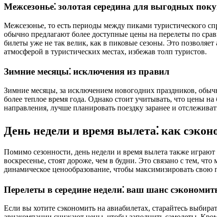
Межсезонье⁚ золотая середина для выгодных пок
Межсезонье, то есть периоды между пиками туристического спр
обычно предлагают более доступные цены на перелеты по сравн
билеты уже не так велик, как в пиковые сезоны. Это позволяе
атмосферой в туристических местах, избежав толп туристов.
Зимние месяцы⁚ исключения из правил
Зимние месяцы, за исключением новогодних праздников, обычн
более теплое время года. Однако стоит учитывать, что цены 
направления, лучше планировать поездку заранее и отслежива
День недели и время вылета⁚ как сэкон
Помимо сезонности, день недели и время вылета также играют
воскресенье, стоят дороже, чем в будни. Это связано с тем, ч
динамическое ценообразование, чтобы максимизировать свою 
Перелеты в середине недели⁚ ваш шанс сэкономит
Если вы хотите сэкономить на авиабилетах, старайтесь выбират
авиакомпании снижают цены, чтобы заполнить самолеты. Кроме