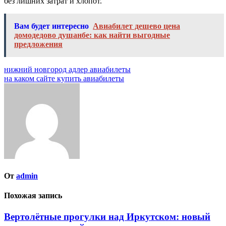
без лишних затрат и хлопот.
Вам будет интересно
Авиабилет дешево цена
домодедово душанбе: как найти выгодные
предложения
Навигация
нижний новгород адлер авиабилеты
на каком сайте купить авиабилеты
по
записям
От
admin
Похожая запись
Вертолётные прогулки над Иркутском: новый