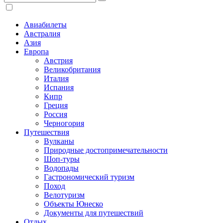
Авиабилеты
Австралия
Азия
Европа
Австрия
Великобритания
Италия
Испания
Кипр
Греция
Россия
Черногория
Путешествия
Вулканы
Природные достопримечательности
Шоп-туры
Водопады
Гастрономический туризм
Поход
Велотуризм
Объекты Юнеско
Документы для путешествий
Отдых