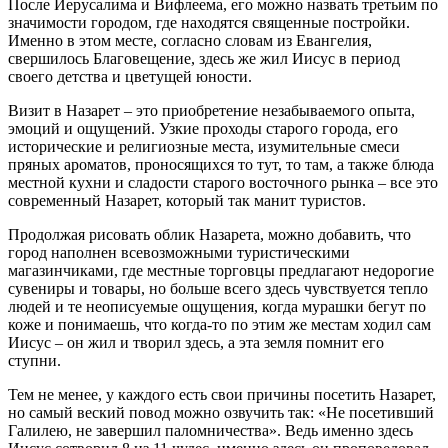
После Иерусалима и Вифлеема, его можно назвать третьим по
значимости городом, где находятся священные постройки.
Именно в этом месте, согласно словам из Евангелия,
свершилось Благовещение, здесь же жил Иисус в период
своего детства и цветущей юности.
Визит в Назарет – это приобретение незабываемого опыта,
эмоций и ощущений. Узкие проходы старого города, его
исторические и религиозные места, изумительные смеси
пряных ароматов, проносящихся то тут, то там, а также блюда
местной кухни и сладости старого восточного рынка – все это
современный Назарет, который так манит туристов.
Продолжая рисовать облик Назарета, можно добавить, что
город наполнен всевозможными туристическими
магазинчиками, где местные торговцы предлагают недорогие
сувениры и товары, но больше всего здесь чувствуется тепло
людей и те неописуемые ощущения, когда мурашки бегут по
коже и понимаешь, что когда-то по этим же местам ходил сам
Иисус – он жил и творил здесь, а эта земля помнит его
ступни.
Тем не менее, у каждого есть свои причины посетить Назарет,
но самый веский повод можно озвучить так: «Не посетивший
Галилею, не завершил паломничества». Ведь именно здесь