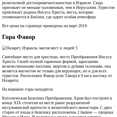
религиозной достопримечательностью в Израиле. Сюда
приезжает не меньше паломников, чем в Иерусалим. Туристов
привлекает родина Иисуса Христа, места, которые
упоминаются в Библии, где царит особая атмосфера.
Все цены на странице приведены на март 2019.
Гора Фавор
Святейшее место для христиан, место Преображения Иисуса
Христа. Своей полной гармонии формой, заросшими
величественными пихтами, миртом и дубами склонами, она
является магнитом не только для верующих, но и для всех
туристов. Расположен Фавор (или Тавор) в 9 км к востоку от
Назарета.
На вершине горы находятся:
Католическая Базилика Преображения. Храм был построен в
конце XIX столетия на месте ранее разрушенной
мусульманской крепости и византийского монастыря. С двух
сторон от входа в базилику расположены 2 башни — пророка
Моисея и Илии. В подземелье храма находятся остатки