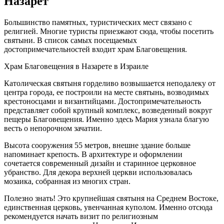
Назарет
Большинство памятных, туристических мест связано с
религией. Многие туристы приезжают сюда, чтобы посетить
святыни. В список самых посещаемых
достопримечательностей входит храм Благовещения.
Храм Благовещения в Назарете в Израиле
Католическая святыня горделиво возвышается неподалеку от
центра города, ее построили на месте святынь, возводимых
крестоносцами и византийцами. Достопримечательность
представляет собой крупный комплекс, возведенный вокруг
пещеры Благовещения. Именно здесь Мария узнала благую
весть о непорочном зачатии.
Высота сооружения 55 метров, внешне здание больше
напоминает крепость. В архитектуре и оформлении
сочетается современный дизайн и старинное церковное
убранство. Для декора верхней церкви использовалась
мозаика, собранная из многих стран.
Полезно знать! Это крупнейшая святыня на Среднем Востоке,
единственная церковь, увенчанная куполом. Именно отсюда
рекомендуется начать визит по религиозным