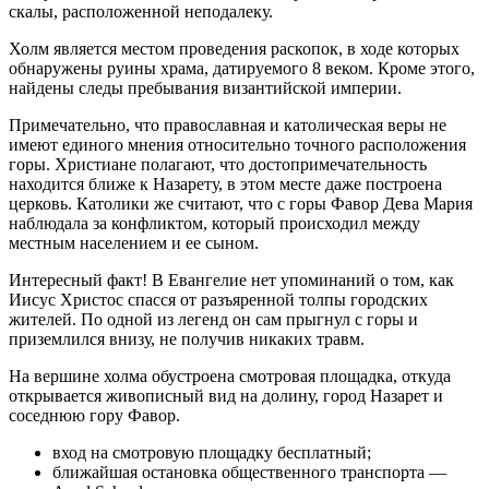
скалы, расположенной неподалеку.
Холм является местом проведения раскопок, в ходе которых
обнаружены руины храма, датируемого 8 веком. Кроме этого,
найдены следы пребывания византийской империи.
Примечательно, что православная и католическая веры не
имеют единого мнения относительно точного расположения
горы. Христиане полагают, что достопримечательность
находится ближе к Назарету, в этом месте даже построена
церковь. Католики же считают, что с горы Фавор Дева Мария
наблюдала за конфликтом, который происходил между
местным населением и ее сыном.
Интересный факт! В Евангелие нет упоминаний о том, как
Иисус Христос спасся от разъяренной толпы городских
жителей. По одной из легенд он сам прыгнул с горы и
приземлился внизу, не получив никаких травм.
На вершине холма обустроена смотровая площадка, откуда
открывается живописный вид на долину, город Назарет и
соседнюю гору Фавор.
вход на смотровую площадку бесплатный;
ближайшая остановка общественного транспорта —