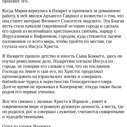
произнес его.
Когда Мария вернулась в Назарет и принялась за домашнюю
работу, к ней явился Архангел Гавриил и возвестил о том, что
она станет матерью Великого Спасителя людского. Эта Благая
весть стала началом современной истории города и сделала
его одной из величайших христианских святынь, наряду с
Иерусалимом и Вифлеемом, городом, куда стекаются тысячи
паломников со всего мира, чтобы пройти по местам, где
ступала нога Иисуса Христа.
В Назарете прошло детство и юность Сына Божьего, здесь он
изучал ремесленное дело. Назаретяне изгнали Иисуса из
города, не поверив его словам о том, что он посланник
Господа на Земле и сын его, но Христос продолжал
проповедовать на израильских землях и совершать
библейские чудеса в окрестностях Генисаретского озера.
Долгое время он проживал в Капернауме, откуда также были
родом его первые ученики.
Все что связано с жизнью Христа в Израиле , имеет в
современном мире огромную духовную ценность, а места, где
он родился, рос и совершал служение, считаются священными
и чудодейственными.
Одна из улочек Назарета