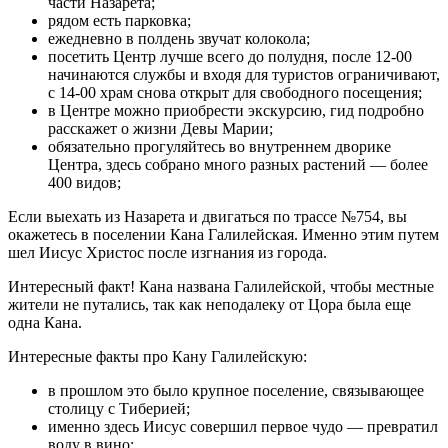
части Назарета;
рядом есть парковка;
ежедневно в полдень звучат колокола;
посетить Центр лучше всего до полудня, после 12-00
начинаются службы и входя для туристов ограничивают,
с 14-00 храм снова открыт для свободного посещения;
в Центре можно приобрести экскурсию, гид подробно
расскажет о жизни Девы Марии;
обязательно прогуляйтесь во внутреннем дворике
Центра, здесь собрано много разных растений — более
400 видов;
Если выехать из Назарета и двигаться по трассе №754, вы
окажетесь в поселении Кана Галилейская. Именно этим путем
шел Иисус Христос после изгнания из города.
Интересный факт! Кана названа Галилейской, чтобы местные
жители не путались, так как неподалеку от Цора была еще
одна Кана.
Интересные факты про Кану Галилейскую:
в прошлом это было крупное поселение, связывающее
столицу с Тиберией;
именно здесь Иисус совершил первое чудо — превратил
воду в вино;