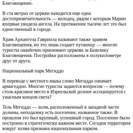
Благовещение.
В ста метрах от церкви находится еще одна
достопримечательность — колодец, рядом с которым Марии
впервые увидела ангела. На протяжении тысячи лет это был
единственный в городе.
Храм Архангела Гавриила называют также храмом
Благовещения, но это лишь создает путаницу — многие
туристы ошибочно принимают церковь за Базилику
Благовещения. Постройки расположены в полукилометре
друг от друга.
Национальный парк Мегиддо
В переводе с местного языка слово Мегиддо означает
армагеддон. Многие туристы задаются вопросом — почему
столь красивое место в Изреельской долине ассоциируется с
ужасным концом света?
Тель Мегиддо — холм, расположенный в западной части
долины, неподалеку есть поселение, названное также. В
прошлом это был крупный, успешный город. Поселение было
построено в стратегически важном месте. Сегодня территория
вокруг холма признана национальным парком.