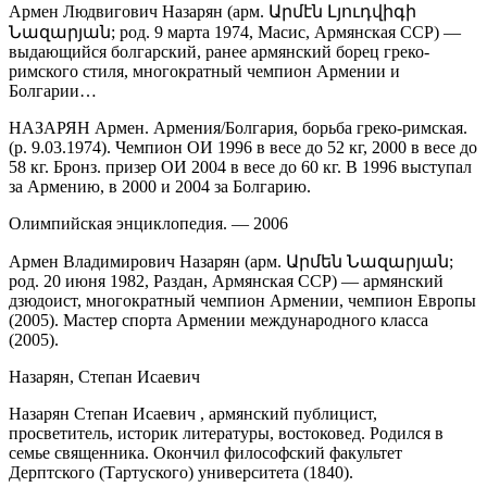
Армен Людвигович Назарян (арм. Արմէն Լյուդվիգի
Նազարյան; род. 9 марта 1974, Масис, Армянская ССР) —
выдающийся болгарский, ранее армянский борец греко-
римского стиля, многократный чемпион Армении и
Болгарии…
НАЗАРЯН Армен. Армения/Болгария, борьба греко-римская.
(р. 9.03.1974). Чемпион ОИ 1996 в весе до 52 кг, 2000 в весе до
58 кг. Бронз. призер ОИ 2004 в весе до 60 кг. В 1996 выступал
за Армению, в 2000 и 2004 за Болгарию.
Олимпийская энциклопедия. — 2006
Армен Владимирович Назарян (арм. Արմեն Նազարյան;
род. 20 июня 1982, Раздан, Армянская ССР) — армянский
дзюдоист, многократный чемпион Армении, чемпион Европы
(2005). Мастер спорта Армении международного класса
(2005).
Назарян, Степан Исаевич
Назарян Степан Исаевич , армянский публицист,
просветитель, историк литературы, востоковед. Родился в
семье священника. Окончил философский факультет
Дерптского (Тартуского) университета (1840).