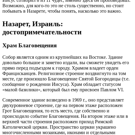
Иисус сотворил 8 из 11 чудес, именно здесь он проповедовал.
Возможно, для кого-то это не столь существенно, но стоит
побывать в Назарете, чтобы понять, насколько это важно.
Назарет, Израиль:
достопримечательности
Храм Благовещения
Собор является одним из крупнейших на Востоке. Здание
довольно большое и заметно издали, вы сможете увидеть его
прямо перед подъездом к городу. Храмом владеет орден
Францисканцев. Религиозное строение воздвигнуто на том
месте, где произошло Благовещение Святой Богородицы (т.е.
сообщение о рождении Иисуса). Храм обладает статусом
«малой базилики», который был ему присвоен Павлом VI.
Современное здание возведено в 1969 г., оно представляет
двухуровневое строение, где на первом этаже расположен
Грот Благовещения, то есть место, где собственно и
происходило событие Благовещения. На втором этаже или в
верхней части строения расположен приход Римской
Католической церкви. Пространство церкви украшено
многочисленными мозаиками, иконами и отдельными