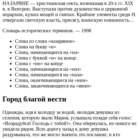
НАЗАРЯНЕ — христианская секта, возникшая в 20-х гг. XIX
в. в Венгрии. Выступали против духовенства и церковной
иерархии, культа мощей и святых. Крайние элементы среди Н.
отвергали светскую власть, присягу, воинскую повинность…
Словарь исторических терминов. — 1998
Слова из слова «назарянин»
Слова на букву «н»
Слова, начинающиеся на «на»
Слова c буквой «н» на конце
Слова c «ин» на конце
Слова, начинающиеся на «наз»
Слова, начинающиеся на «наза»
Слова, оканчивающиеся на «нин»
Слова, заканчивающиеся на «янин»
Город благой вести
Однажды, идя к колодцу за водой, молодая девушка из
селения, которую звали Мария, услышала позади себя голос:
«Возрадуйся! Господь с тобой!». Она обернулась, но никого не
увидела рядом. Всю дорогу назад к дому девушка
раздумывала, что же могло значить это послание, и кто