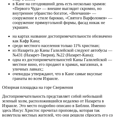
в Кане на сегодняшний день есть несколько храмов:
«Первого Чуда» — внешне выглядит скромно, но
внутреннее убранство богатое, «Венчания» —
сооружение в стиле барокко, «Святого Варфоломея» —
сооружение прямоугольной формы, фасад никак не
украшен.
на картах название достопримечательности обозначено
как Кафр Кана;
среди местного населения только 11% христиан;
из Назарета до Каны Галилейской следуют автобусы —
№431 (Назарет-Тверия), №22 (Назарет-Кана);
одна из достопримечательностей Каны Галилейской —
местное вино, его продают в храмах, магазинах, в
уличных лавках;;
очевидцы утверждают, что в Кане самые вкусные
гранаты во всем Израиле.
Обзорная площадка на горе Свержения
Достопримечательность представляет собой небольшой
зеленый холм, расположившийся недалеко от Назарета в
Израиле. Это место подробно описано в Библии. Именно
здесь Иисус Христос прочитал проповедь, которая так
возмутила местных жителей, что они решили сбросить его со