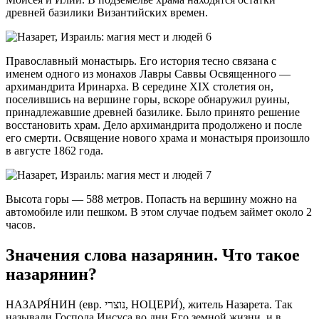
древней базилики Византийских времен.
Православный монастырь. Его история тесно связана с
именем одного из монахов Лавры Саввы Освященного —
архимандрита Иринарха. В середине XIX столетия он,
поселившись на вершине горы, вскоре обнаружил руины,
принадлежавшие древней базилике. Было принято решение
восстановить храм. Дело архимандрита продолжено и после
его смерти. Освящение нового храма и монастыря произошло
в августе 1862 года.
Высота горы — 588 метров. Попасть на вершину можно на
автомобиле или пешком. В этом случае подъем займет около 2
часов.
Значения слова назарянин. Что такое
назарянин?
НАЗАРЯ́НИН (евр. נוצרי, НОЦЕРИ́), житель Назарета. Так
называли Господа Иисуса во дни Его земной жизни, и в