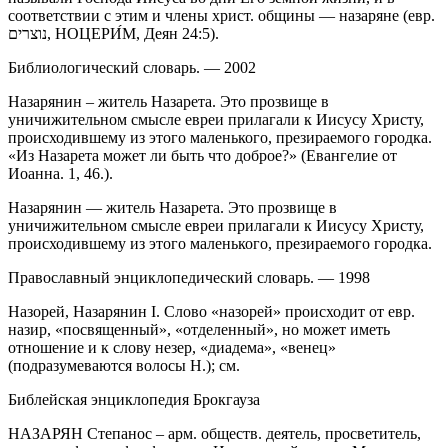
соответствии с этим и члены христ. общины — назаряне (евр.
נוצרים, НОЦЕРИ́М, Деян 24:5).
Библиологический словарь. — 2002
Назарянин – житель Назарета. Это прозвище в
уничижительном смысле евреи прилагали к Иисусу Христу,
происходившему из этого маленького, презираемого городка.
«Из Назарета может ли быть что доброе?» (Евангелие от
Иоанна. 1, 46.).
Назарянин — житель Назарета. Это прозвище в
уничижительном смысле евреи прилагали к Иисусу Христу,
происходившему из этого маленького, презираемого городка.
Православный энциклопедический словарь. — 1998
Назорей, Назарянин I. Слово «назорей» происходит от евр.
назир, «посвященный», «отделенный», но может иметь
отношение и к слову незер, «диадема», «венец»
(подразумеваются волосы Н.); см.
Библейская энциклопедия Брокгауза
НАЗАРЯН Степанос – арм. обществ. деятель, просветитель,