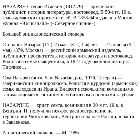
НАЗАРЯН Степан Исаевич (1812-79) — армянский
публицист, историк литературы, востоковед. В 50-е гг. 19 в.
глава армянских просветителей. В 1858-64 издавал в Москве
журнал «Юсисапайл» («Северное сияние»).
Большой энциклопедический словарь
Степанос Назарян (15 (27) мая 1812, Тифлис — 27 апреля (9
мая) 1879, Москва) — российский армянский издатель,
публицист, просветитель, историк литературы и востоковед.
Родился в семье священника, в 1827 году окончил школу в
Тифлисе…
Сэм Назарян (англ. Sam Nazarian; род. 1976, Тегеран) —
американский кинопродюсер. Родился в курдской (армянской)
семье выходцев из Ирана. Владеет несколькими компаниями,
занимающимися гостиничным бизнесом и ночными клубами.
НАЗАРЯНЕ — христ. секта, возникшая в 20-х гг. 19 в. в
Венгрии. Н. получили нек-рое распространение на
территории Чехословакии, Венгрии и на юге России, в части.
в Закавказье.
Атеистический словарь. — М, 1986