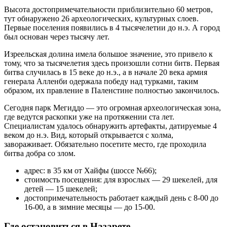
Высота достопримечательности приблизительно 60 метров,
тут обнаружено 26 археологических, культурных слоев.
Первые поселения появились в 4 тысячелетии до н.э. А город
был основан через тысячу лет.
Изреельская долина имела большое значение, это привело к
тому, что за тысячелетия здесь произошли сотни битв. Первая
битва случилась в 15 веке до н.э., а в начале 20 века армия
генерала Алленби одержала победу над турками, таким
образом, их правление в Паленстине полностью закончилось.
Сегодня парк Мегиддо — это огромная археологическая зона,
где ведутся раскопки уже на протяжении ста лет.
Специалистам удалось обнаружить артефакты, датируемые 4
веком до н.э. Вид, который открывается с холма,
завораживает. Обязательно посетите место, где проходила
битва добра со злом.
адрес: в 35 км от Хайфы (шоссе №66);
стоимость посещения: для взрослых — 29 шекелей, для
детей — 15 шекелей;
достопримечательность работает каждый день с 8-00 до
16-00, а в зимние месяцы — до 15-00.
Где остановиться в Назарете