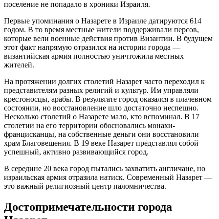
поселение не попадало в хроники Израиля.
Первые упоминания о Назарете в Израиле датируются 614
годом. В то время местные жители поддерживали персов,
которые вели военные действия против Византии. В будущем
этот факт напрямую отразился на истории города —
византийская армия полностью уничтожила местных
жителей.
На протяжении долгих столетий Назарет часто переходил к
представителям разных религий и культур. Им управляли
крестоносцы, арабы. В результате город оказался в плачевном
состоянии, но восстановление шло достаточно неспешно.
Несколько столетий о Назарете мало, кто вспоминал. В 17
столетии на его территории обосновались монахи-
францисканцы, на собственные деньги они восстановили
храм Благовещения. В 19 веке Назарет представлял собой
успешный, активно развивающийся город.
В середине 20 века город пытались захватить англичане, но
израильская армия отразила натиск. Современный Назарет —
это важный религиозный центр паломничества.
Достопримечательности города