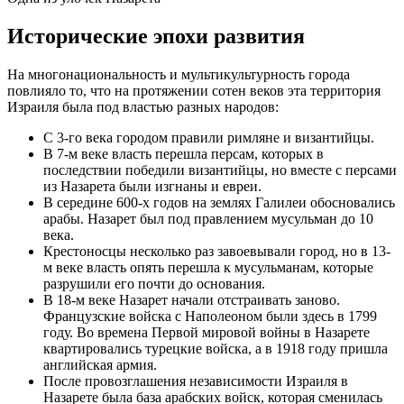
Исторические эпохи развития
На многонациональность и мультикультурность города
повлияло то, что на протяжении сотен веков эта территория
Израиля была под властью разных народов:
С 3-го века городом правили римляне и византийцы.
В 7-м веке власть перешла персам, которых в
последствии победили византийцы, но вместе с персами
из Назарета были изгнаны и евреи.
В середине 600-х годов на землях Галилеи обосновались
арабы. Назарет был под правлением мусульман до 10
века.
Крестоносцы несколько раз завоевывали город, но в 13-
м веке власть опять перешла к мусульманам, которые
разрушили его почти до основания.
В 18-м веке Назарет начали отстраивать заново.
Французские войска с Наполеоном были здесь в 1799
году. Во времена Первой мировой войны в Назарете
квартировались турецкие войска, а в 1918 году пришла
английская армия.
После провозглашения независимости Израиля в
Назарете была база арабских войск, которая сменилась