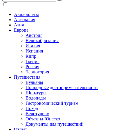
Авиабилеты
Австралия
Азия
Европа
Австрия
Великобритания
Италия
Испания
Кипр
Греция
Россия
Черногория
Путешествия
Вулканы
Природные достопримечательности
Шоп-туры
Водопады
Гастрономический туризм
Поход
Велотуризм
Объекты Юнеско
Документы для путешествий
Отдых