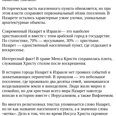
Историческая часть населенного пункта обновляется, но при
этом власти сохраняют первоначальный облик поселения. В
Назарете остались характерные узкие улочки, уникальные
архитектурные объекты.
Современный Назарет в Израиле— это наиболее
христианский и вместе с этим арабский город в государстве.
По статистике, 70% — мусульмане, 30% — христиане.
Назарет — единственный населенный пункт, где отдыхают в
воскресенье.
Интересный факт! В храме Менса Кристи сохранилась плита,
служившая Христу столом после воскрешения.
В истории города Назарет в Израиле нет громких событий и
захватывающих перипетий. В прошлом — это небольшое
поселение, где проживало два десятка семей, занимавшихся
возделыванием земли и виноделием. Люди жили мирно и
спокойно, но для христиан всего мира Назарет навсегда
вписан в историю вместе с Иерусалимом, а также Вифлеемом.
Во многих религиозных текстах упоминается слово Назарет,
но не как название населенного пункта, а в значении слова
«ветвь». Дело в том, что во время Иисуса Христа скромное