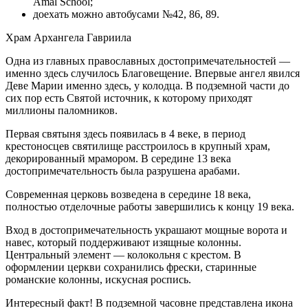
Amal School;
доехать можно автобусами №42, 86, 89.
Храм Архангела Гавриила
Одна из главных православных достопримечательностей —
именно здесь случилось Благовещение. Впервые ангел явился
Деве Марии именно здесь, у колодца. В подземной части до
сих пор есть Святой источник, к которому приходят
миллионы паломников.
Первая святыня здесь появилась в 4 веке, в период
крестоносцев святилище расстроилось в крупный храм,
декорированный мрамором. В середине 13 века
достопримечательность была разрушена арабами.
Современная церковь возведена в середине 18 века,
полностью отделочные работы завершились к концу 19 века.
Вход в достопримечательность украшают мощные ворота и
навес, который поддерживают изящные колонны.
Центральный элемент — колокольня с крестом. В
оформлении церкви сохранились фрески, старинные
романские колонны, искусная роспись.
Интересный факт! В подземной часовне представлена икона