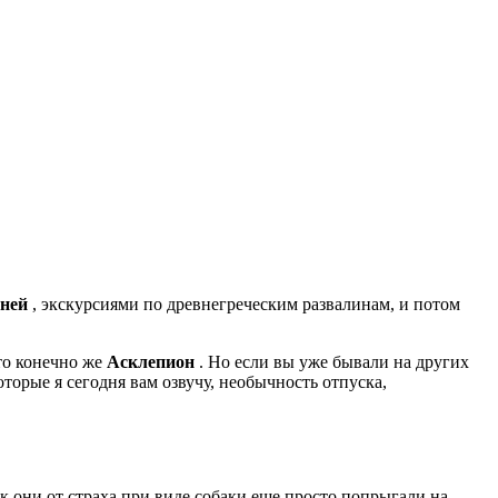
хней
, экскурсиями по древнегреческим развалинам, и потом
это конечно же
Асклепион
. Но если вы уже бывали на других
которые я сегодня вам озвучу, необычность отпуска,
ак они от страха при виде собаки еще просто попрыгали на