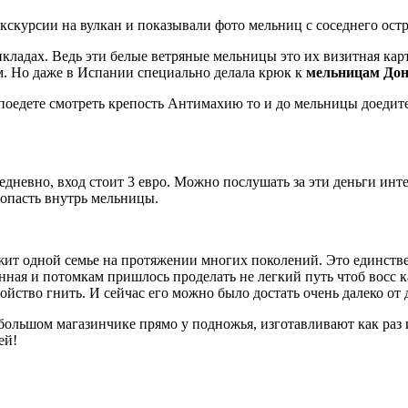
скурсии на вулкан и показывали фото мельниц с соседнего остро
кладах. Ведь эти белые ветряные мельницы это их визитная карт
ам. Но даже в Испании специально делала крюк к
мельницам Дон
оедете смотреть крепость Антимахию то и до мельницы доедите!
едневно, вход стоит 3 евро. Можно послушать за эти деньги инт
попасть внутрь мельницы.
ит одной семье на протяжении многих поколений. Это единствен
нная и потомкам пришлось проделать не легкий путь чтоб восс ка
ойство гнить. И сейчас его можно было достать очень далеко от 
ебольшом магазинчике прямо у подножья, изготавливают как раз 
ей!