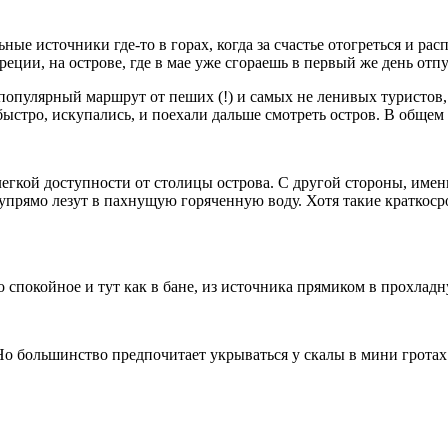
ьные источники где-то в горах, когда за счастье отогреться и ра
Греции, на острове, где в мае уже сгораешь в первый же день от
 популярный маршрут от пеших (!) и самых не ленивых туристов,
 быстро, искупались, и поехали дальше смотреть остров. В общем
егкой доступности от столицы острова. С другой стороны, имен
 упрямо лезут в пахнущую горяченную воду. Хотя такие краткос
 спокойное и тут как в бане, из источника прямиком в прохладн
 Но большинство предпочитает укрываться у скалы в мини гротах