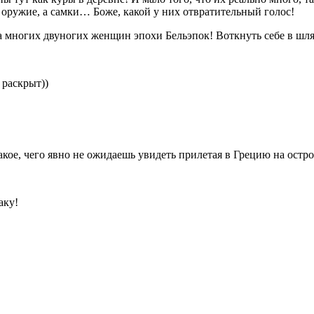
ое оружие, а самки… Боже, какой у них отвратительный голос!
та многих двуногих женщин эпохи Бельэпок! Воткнуть себе в шля
 раскрыт))
акое, чего явно не ожидаешь увидеть прилетая в Грецию на остро
аку!