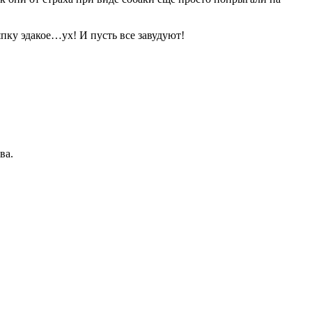
пку эдакое…ух! И пусть все завудуют!
ва.