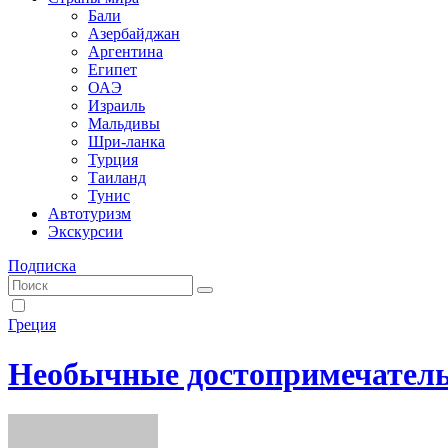
Бали
Азербайджан
Аргентина
Египет
ОАЭ
Израиль
Мальдивы
Шри-ланка
Турция
Таиланд
Тунис
Автотуризм
Экскурсии
Подписка
Греция
Необычные достопримечатель