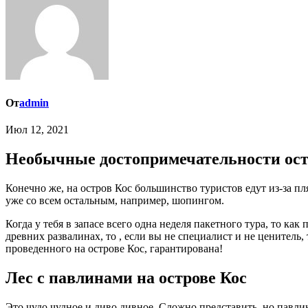
От
admin
Июл 12, 2021
Необычные достопримечательности ост
Конечно же, на остров Кос большинство туристов едут из-за п
уже со всем остальным, например, шопингом.
Когда у тебя в запасе всего одна неделя пакетного тура, то ка
древних развалинах, то , если вы не специалист и не ценитель, 
проведенного на острове Кос, гарантирована!
Лес с павлинами на острове Кос
Это чудо чудное и диво дивное. Сложно представить, но павлин