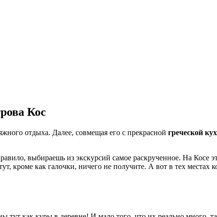
рова Кос
ляжного отдыха. Далее, совмещая его с прекрасной
греческой ку
к правило, выбираешь из экскурсий самое раскрученное. На Косе 
тут, кроме как галочки, ничего не получите. А вот в тех местах 
ы тут как куры в деревне! И мало того, что их реально много, т