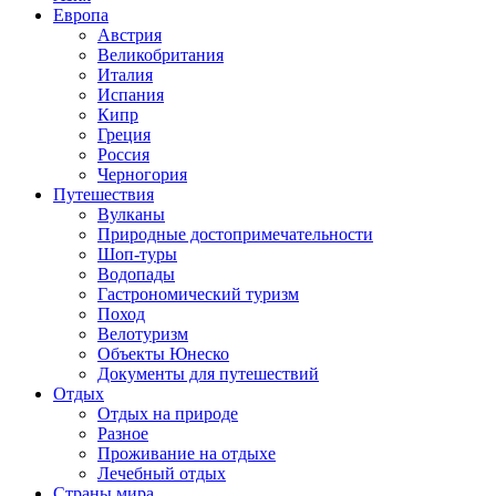
Европа
Австрия
Великобритания
Италия
Испания
Кипр
Греция
Россия
Черногория
Путешествия
Вулканы
Природные достопримечательности
Шоп-туры
Водопады
Гастрономический туризм
Поход
Велотуризм
Объекты Юнеско
Документы для путешествий
Отдых
Отдых на природе
Разное
Проживание на отдыхе
Лечебный отдых
Страны мира