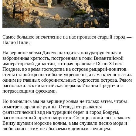
Самое большое впечатление на нас произвел старый город —
Палио Пили.
На вершине холма Дикеос находится полуразрушенная и
заброшенная крепость, построенная в годы Византийской
императорской династии, которая правила с IX по XI век.
Позднее, во время господства на острове рыцарей-ионитов,
стены старой крепости были укреплены, а сама крепость стала
одним из главных оборонительных форпостов острова. Рядом
расположилась византийская церковь Иоанна Предтечи с
потрясающими фресками.
Но поднялись мы на вершину холма не только затем, чтобы
осмотреть древние руины. Отсюда открывается
фантастический вид на турецкий берег и город Бодрум,
расположенный прямо напротив. Солнце клонилось к закату.
Внизу шумели морские волны, а мы слушали песню моря и
любовались этим незабываемым дивным зрелищем.