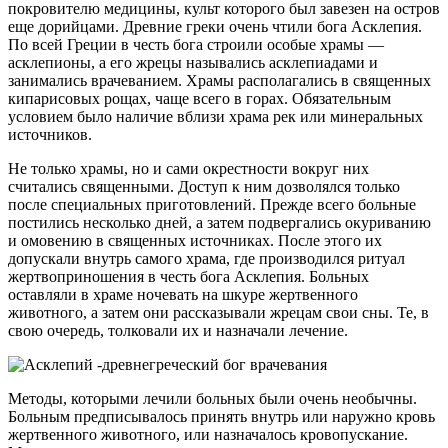
покровителю медицины, культ которого был завезен на остров
еще дорийцами. Древние греки очень чтили бога Асклепия.
По всей Греции в честь бога строили особые храмы —
асклепионы, а его жрецы назывались асклепиадами и
занимались врачеванием. Храмы располагались в священных
кипарисовых рощах, чаще всего в горах. Обязательным
условием было наличие вблизи храма рек или минеральных
источников.
Не только храмы, но и сами окрестности вокруг них
считались священными. Доступ к ним дозволялся только
после специальных приготовлений. Прежде всего больные
постились несколько дней, а затем подвергались окуриванию
и омовению в священных источниках. После этого их
допускали внутрь самого храма, где производился ритуал
жертвоприношения в честь бога Асклепия. Больных
оставляли в храме ночевать на шкуре жертвенного
животного, а затем они рассказывали жрецам свои сны. Те, в
свою очередь, толковали их и назначали лечение.
Методы, которыми лечили больных были очень необычны.
Больным предписывалось принять внутрь или наружно кровь
жертвенного животного, или назначалось кровопускание.