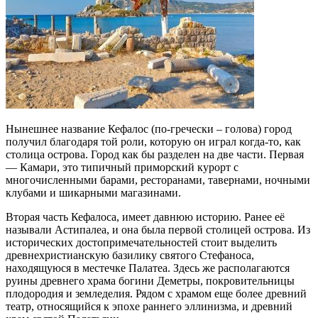
Нынешнее название Кефалос (по-гречески – голова) город
получил благодаря той роли, которую он играл когда-то, как
столица острова. Город как бы разделен на две части. Первая
— Камари, это типичный приморский курорт с
многочисленными барами, ресторанами, тавернами, ночными
клубами и шикарными магазинами.
Вторая часть Кефалоса, имеет давнюю историю. Ранее её
называли Астипалеа, и она была первой столицей острова. Из
исторических достопримечательностей стоит выделить
древнехристианскую базилику святого Стефаноса,
находящуюся в местечке Палатеа. Здесь же располагаются
руины древнего храма богини Деметры, покровительницы
плодородия и земледелия. Рядом с храмом еще более древний
театр, относящийся к эпохе раннего эллинизма, и древний