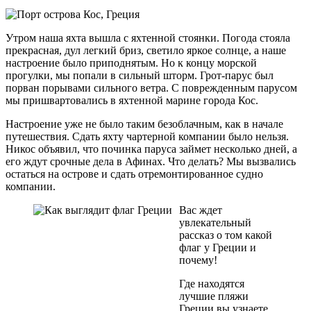
Утром наша яхта вышла с яхтенной стоянки. Погода стояла
прекрасная, дул легкий бриз, светило яркое солнце, а наше
настроение было приподнятым. Но к концу морской
прогулки, мы попали в сильный шторм. Грот-парус был
порван порывами сильного ветра. С поврежденным парусом
мы пришвартовались в яхтенной марине города Кос.
Настроение уже не было таким безоблачным, как в начале
путешествия. Сдать яхту чартерной компании было нельзя.
Никос объявил, что починка паруса займет несколько дней, а
его ждут срочные дела в Афинах. Что делать? Мы вызвались
остаться на острове и сдать отремонтированное судно
компании.
Вас ждет
увлекательный
рассказ о том какой
флаг у Греции и
почему!
Где находятся
лучшие пляжи
Греции вы узнаете,