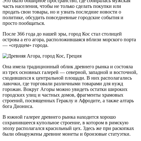
Это было обширное пространство, где собиралась мужская
часть населения, чтобы не только сделать покупки или
продать свои товары, но и узнать последние новости о
политике, обсудить повседневные городские события и
просто пообщаться.
После 366 года до нашей эры, город Кос стал столицей
острова а его агора, расположившаяся вблизи морского порта
— «сердцем» города.
Она имела традиционный облик древнего рынка и состояла
из трех основных галерей — северной, западной и восточной,
сходившихся к центральной площади. В них располагались
лавочки, где торговали различными товарами для нужд
горожан. Вокруг Агоры можно увидеть остатки широких
городских улиц и частных домов, фрагменты храмовых
строений, посвященных Гераклу и Афродите, а также алтарь
бога Диониса.
В южной галерее древнего рынка находится хорошо
сохранившееся купольное строение, в котором в римскую
эпоху располагался красильный цех. Здесь же при раскопках
были обнаружены древние монеты и бронзовые статуэтки.