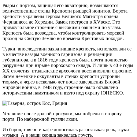
Рядом с портом, защищая его акваторию, возвышаются
величественные стены Крепости рыцарей ионитов. Ворота
крепости украшены гербом Великого Магистра ордена
Фернандеса де Хередии. Замок построен в XVвеке. Это
прямоугольное строение с высокими башнями по углам.
Крепость была возведена, чтобы контролировать морской
проход на Святую Землю во времена Крестовых походов.
Турки, впоследствии захватившие крепость, использовали ее
в качестве казарм военного гарнизона и резиденции
губернатора, а в 1816 году крепость была почти полностью
разрушена при взрыве порохового склада. И лишь в 40-е годы
XX столетия, итальянские археологи восстановили строение.
Затем немецкие оккупанты в стенах крепости устроили
тюрьму, а через несколько лет после завершения Второй
мировой войны, в 1948 году, строение было объявлено
историческим памятником и взято под охрану ЮНЕСКО.
Уставшие после долгой прогулки, мы побрели в сторону
порта. По набережной гуляли люди.
Из баров, таверн и кафе доносилась разноязыкая речь, звуки
музыки. А в наши сердца закралась грусть.