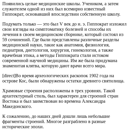
Появились целые медицинские школы. Учеником, а затем
служителем одной из них был всемирно известный
Гиппократ, основавший впоследствии собственную школу.
Подумать только — это был V век до н. э. Гиппократ изложил
свои взгляды на симптоматику болезней и способы их
лечения в своем медицинском сборнике, который состоял из
59 сочинений. Где были представлены различные разделы
медицинской науки, такие как анатомия, физиология,
педиатрия, диетология, хирургия, гинекология, а также
врачебная этика, а методы Гиппократа стали истоком
современной научной медицины. Им же была придумана
знаменитая клятва, которую дают врачи всего мира.
[direct]Во время археологических раскопок 1902 года на
острове Кос, были обнаружены остатки древнего святилища.
Храмовые строения расположены в трех уровнях. Такой
архитектурный стиль, был характерен для строений стран
Востока и был заимствован во времена Александра
Македонского.
К сожалению, до наших дней дошли лишь небольшие
фрагменты строений. Многое разграблено в разные
исторические эпохи.