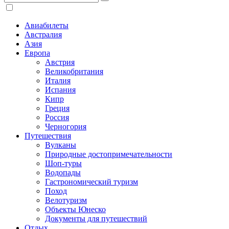
Авиабилеты
Австралия
Азия
Европа
Австрия
Великобритания
Италия
Испания
Кипр
Греция
Россия
Черногория
Путешествия
Вулканы
Природные достопримечательности
Шоп-туры
Водопады
Гастрономический туризм
Поход
Велотуризм
Объекты Юнеско
Документы для путешествий
Отдых