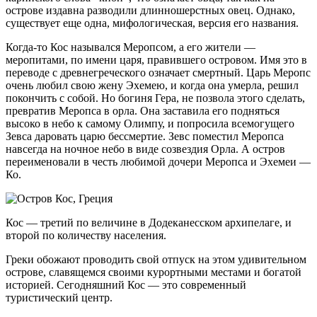
острове издавна разводили длинношерстных овец. Однако,
существует еще одна, мифологическая, версия его названия.
Когда-то Кос назывался Меропсом, а его жители —
меропитами, по имени царя, правившего островом. Имя это в
переводе с древнегреческого означает смертный. Царь Меропс
очень любил свою жену Эхемею, и когда она умерла, решил
покончить с собой. Но богиня Гера, не позвола этого сделать,
превратив Меропса в орла. Она заставила его подняться
высоко в небо к самому Олимпу, и попросила всемогущего
Зевса даровать царю бессмертие. Зевс поместил Меропса
навсегда на ночное небо в виде созвездия Орла. А остров
переименовали в честь любимой дочери Меропса и Эхемеи —
Ко.
Кос — третий по величине в Додеканесском архипелаге, и
второй по количеству населения.
Греки обожают проводить свой отпуск на этом удивительном
острове, славящемся своими курортными местами и богатой
историей. Сегодняшний Кос — это современный
туристический центр.