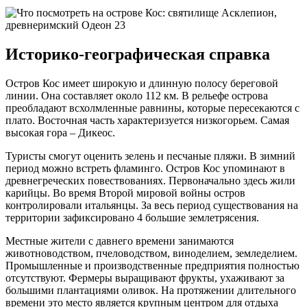
Историко-географическая справка
Остров Кос имеет широкую и длинную полосу береговой
линии. Она составляет около 112 км. В рельефе острова
преобладают всхолмленные равнины, которые пересекаются с
плато. Восточная часть характеризуется низкогорьем. Самая
высокая гора – Дикеос.
Туристы смогут оценить зелень и песчаные пляжи. В зимний
период можно встреть фламинго. Остров Кос упоминают в
древнегреческих повествованиях. Первоначально здесь жили
карийцы. Во время Второй мировой войны остров
контролировали итальянцы. За весь период существования на
территории зафиксировано 4 большие землетрясения.
Местные жители с давнего времени занимаются
животноводством, пчеловодством, виноделием, земледелием.
Промышленные и производственные предприятия полностью
отсутствуют. Фермеры выращивают фрукты, ухаживают за
большими плантациями оливок. На протяжении длительного
времени это место является крупным центром для отдыха