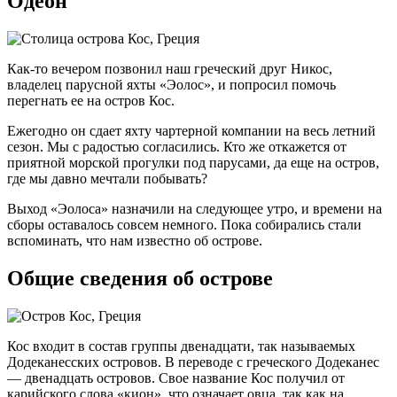
Одеон
Как-то вечером позвонил наш греческий друг Никос,
владелец парусной яхты «Эолос», и попросил помочь
перегнать ее на остров Кос.
Ежегодно он сдает яхту чартерной компании на весь летний
сезон. Мы с радостью согласились. Кто же откажется от
приятной морской прогулки под парусами, да еще на остров,
где мы давно мечтали побывать?
Выход «Эолоса» назначили на следующее утро, и времени на
сборы оставалось совсем немного. Пока собирались стали
вспоминать, что нам известно об острове.
Общие сведения об острове
Кос входит в состав группы двенадцати, так называемых
Додеканесских островов. В переводе с греческого Додеканес
— двенадцать островов. Свое название Кос получил от
карийского слова «кион», что означает овца, так как на