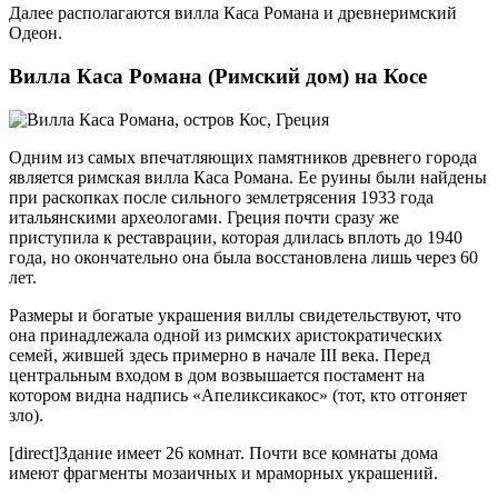
Далее располагаются вилла Каса Романа и древнеримский
Одеон.
Вилла Каса Романа (Римский дом) на Косе
Одним из самых впечатляющих памятников древнего города
является римская вилла Каса Романа. Ее руины были найдены
при раскопках после сильного землетрясения 1933 года
итальянскими археологами. Греция почти сразу же
приступила к реставрации, которая длилась вплоть до 1940
года, но окончательно она была восстановлена лишь через 60
лет.
Размеры и богатые украшения виллы свидетельствуют, что
она принадлежала одной из римских аристократических
семей, жившей здесь примерно в начале III века. Перед
центральным входом в дом возвышается постамент на
котором видна надпись «Апеликсикакос» (тот, кто отгоняет
зло).
[direct]Здание имеет 26 комнат. Почти все комнаты дома
имеют фрагменты мозаичных и мраморных украшений.