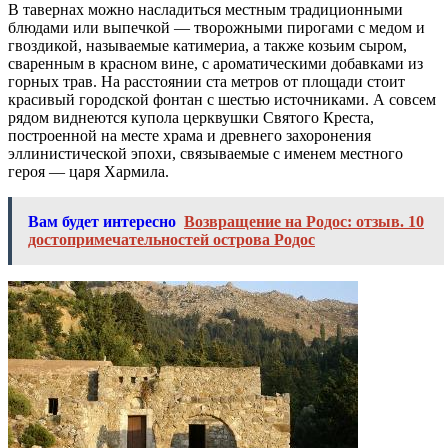
В тавернах можно насладиться местным традиционными
блюдами или выпечкой — творожными пирогами с медом и
гвоздикой, называемые катимериа, а также козьим сыром,
сваренным в красном вине, с ароматическими добавками из
горных трав. На расстоянии ста метров от площади стоит
красивый городской фонтан с шестью источниками. А совсем
рядом виднеются купола церквушки Святого Креста,
построенной на месте храма и древнего захоронения
эллинистической эпохи, связываемые с именем местного
героя — царя Хармила.
Вам будет интересно
Возвращение на Родос: отзыв. 10
достопримечательностей острова Родос