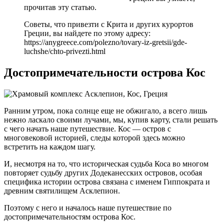
прочитав эту статью.
Советы, что привезти с Крита и других курортов
Греции, вы найдете по этому адресу:
https://anygreece.com/polezno/tovary-iz-gretsii/gde-
luchshe/chto-privezti.html
Достопримечательности острова Кос
Ранним утром, пока солнце еще не обжигало, а всего лишь
нежно ласкало своими лучами, мы, купив карту, стали решать
с чего начать наше путешествие. Кос — остров с
многовековой историей, следы которой здесь можно
встретить на каждом шагу.
И, несмотря на то, что историческая судьба Коса во многом
повторяет судьбу других Додеканесских островов, особая
специфика истории острова связана с именем Гиппократа и
древним святилищем Асклепион.
Поэтому с него и началось наше путешествие по
достопримечательностям острова Кос.