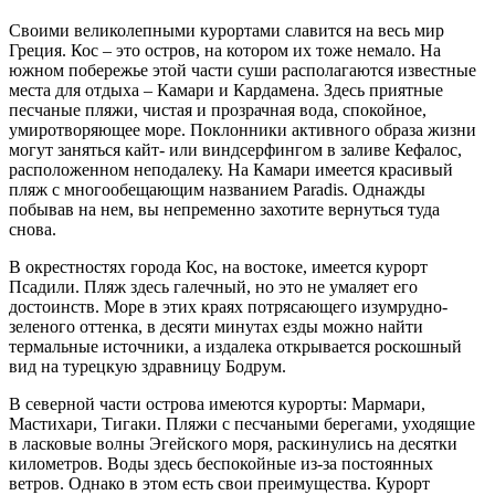
Своими великолепными курортами славится на весь мир
Греция. Кос – это остров, на котором их тоже немало. На
южном побережье этой части суши располагаются известные
места для отдыха – Камари и Кардамена. Здесь приятные
песчаные пляжи, чистая и прозрачная вода, спокойное,
умиротворяющее море. Поклонники активного образа жизни
могут заняться кайт- или виндсерфингом в заливе Кефалос,
расположенном неподалеку. На Камари имеется красивый
пляж с многообещающим названием Paradis. Однажды
побывав на нем, вы непременно захотите вернуться туда
снова.
В окрестностях города Кос, на востоке, имеется курорт
Псадили. Пляж здесь галечный, но это не умаляет его
достоинств. Море в этих краях потрясающего изумрудно-
зеленого оттенка, в десяти минутах езды можно найти
термальные источники, а издалека открывается роскошный
вид на турецкую здравницу Бодрум.
В северной части острова имеются курорты: Мармари,
Мастихари, Тигаки. Пляжи с песчаными берегами, уходящие
в ласковые волны Эгейского моря, раскинулись на десятки
километров. Воды здесь беспокойные из-за постоянных
ветров. Однако в этом есть свои преимущества. Курорт