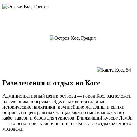
Питание
Рестораны города Коса в большей степени специализируются
на национальной кухне. Уютный ресторан Brasosca Fish
Taverna предложит своим посетителям роскошный выбор
блюд из морских даров. Здесь есть и дополнительное меню
для маленьких посетителей. Взыскательные гурманы обратят
внимание на интересные блюда и гарниры из овощей.
Вам будет интересно
Что посмотреть на Корфу
самостоятельно
Вегетарианцам рекомендуем посетить ресторан Broadway,
который предлагает своим гостям впечатляющий выбор
овощных блюд. Это заведение также славится своей пиццей.
А мясоеды в Broadway обязательно должны попробовать
курицу в медовом соусе и греческий салат.
Ресторан Efkalipty — идеальное место для тех, кто хочет
попробовать настоящую греческую кухню, при этом
насладиться отличным видом прямо из ресторана и получить