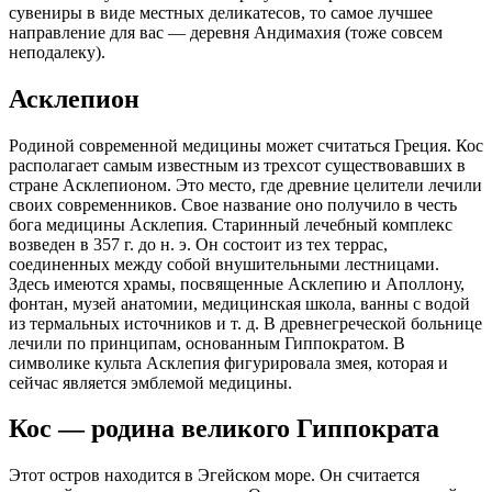
славой — говорят, здесь обучался сам Гиппократ.
Остров Калимнос
В пятнадцати километрах от описываемого нами острова
находится еще один – Калимнос. Здесь представляет интерес
морской музей, основанный капитаном Ставросом. Этот
человек с детских лет занимался ловлей губок. И в музее
представлено немало добытых им из моря сокровищ: кораллы,
раковины, растения, остатки древнего судна, немецкий
пулемет, фрагменты боевого самолета Второй мировой войны
и т. д.
Обязателен к посещению город Потия. Здесь находится
фабрика губок – главный источник дохода маленького
острова. О процесс ловли и обработке этих редких даров моря
вам с удовольствием расскажут во время экскурсии.
Экскурсии с Коса — куда съездить
Как бы ни был хорош отель, выбранный на Косе, жажда
новых впечатлений заставляет собрать рюкзак и отправиться