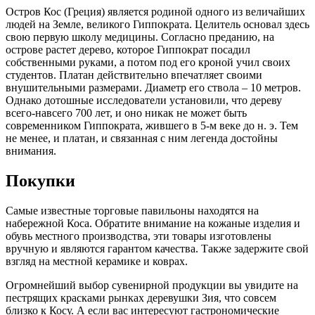
После землетрясения в 1933 году были найдены руины
старинного города Косбыла, архитектурное великолепие
которого можно оценить по сохранившимся фрагментам
храма Афродиты, галерии Форумов и святилища Геракла.
Внушительное историческое наследие
На Кос едут не только ради пляжей. Этот остров
сконцентрировал огромное количество памятников разных
времён — от античности до периода турецкого владычества.
Далеко ходить не нужно: многие расположены в столице.
Начать стоит с агоры, на раскопках которой были найдены
остатки храмов, бань, домов, колонн и мозаик. Сооружения
будто наслаивались, и рядом с античными зданиями оказались
памятники раннего христианства.
От римлян Косу достался Одеон, обнаруженный вместе с
гимназией и банями в отличном состоянии. Часть его
мраморных сидений, предназначенных для
высокопоставленных зрителей, также уцелела. Нельзя пройти
мимо Асклепиона — одной из ключевых
достопримечательностей Коса. В древнем храме не просто
поклонялись Асклепию, но и занимались врачеванием. Из 300
известных асклепионов именно этот пользуется особенной