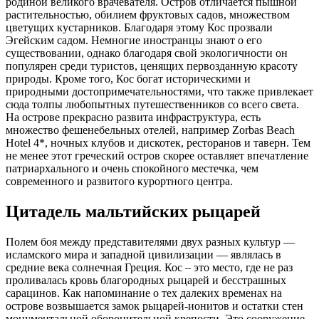
на осмотр окрестностей. Любознательным туристам на
заметку:
Удачное расположение Коса позволяет совершать
морские прогулки к ближайшим островам — на
Патмос, Нисирос, Калимнос
и уже упоминавшийся
Родос.
Расположенный напротив побережья Малой Азии, Кос
является отличным отправным пунктом для экскурсий к
древнему
городу Галикарнас
(сейчас турецкий
Бодрум). Морская поездка в Бодрум из Коса длится
около часа, после чего можно приступить к осмотру
главных достопримечательностей живописного города-
амфитеатра.
Отели острова
Остров Кос (Греция), фотографии которого публикуются в
этой статье, может похвастаться самыми современными и
комфортабельными отелями. Один из наиболее рейтинговых
– четырехзвездочный Kipriotis Village 4*. Он расположен на
морском побережье, в трех километрах от города Кос и
двадцати пяти от местного аэропорта. Площадь отеля
составляет 135 тысяч квадратных метров. В этом прекрасном