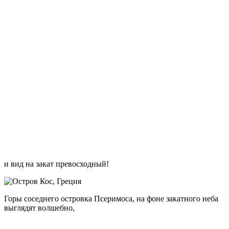
По количеству исторических памятников одно из ведущих
мест в мире занимает Греция. Кос, достопримечательности
которого описываются в этой статье, также ими не обделен.
Самые известные объекты пристального внимания туристов
— это храм бога Асклепия (Асклепион), платан Гиппократа,
храм Геракла (древняя Агора), мечеть Хаджи Хассан,
природный заповедник, термальный источник,
археологический музей, остров Патмос, развалины храма
Афродиты, римская вилла Каза Романа, руины старинного
города Пили и т. д. Остановимся на описании некоторых
достопримечательностей более подробно.