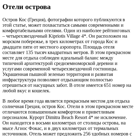
природу и великолепное море. Для того чтобы получить
наиболее полное впечатление о достопримечательностях
острова, люди советуют взять напрокат машину. Экскурсии,
предлагаемые на курортах, недешевы, а на собственном
транспорте есть возможность объехать весь Кос без особых
затрат. Особенно это удобно, если с вами отдыхает маленький
ребенок. Для детей на острове условия прекрасные.
Побывавшие на острове свидетельствуют, что большинство
пляжей здесь имеют пологий заход в море и мягкое песчаное
покрытие, идеально подходящее для ребятишек. Кроме того, в
отеле за общим столом для детей всегда найдется подходящая
пища. Для тех, кто впервые оказался в Греции, остров Кос
стал восхитительным местом для знакомства с этой
замечательной страной.
Природа
Самой притягательной отличительной чертой острова Кос
является его природа и экология, ведь Кос считается одним из
самых чистых уголков не только Греции, но и всей планеты.
Поэтому он так привлекает любителей природной красоты.
Летом на побережье острова уникальные черепахи-карета
откладывают яйца, зимой на острове живут фламинго,
круглый год на южном берегу хозяйничают