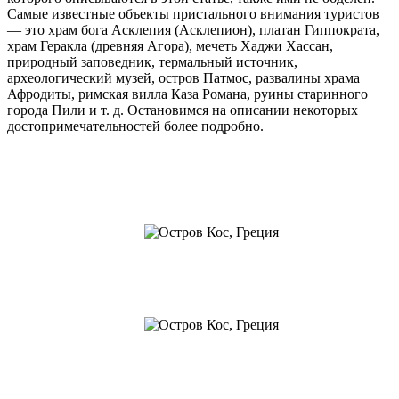
множество фешенебельных отелей, например Zorbas Beach
Hotel 4*, ночных клубов и дискотек, ресторанов и таверн. Тем
не менее этот греческий остров скорее оставляет впечатление
патриархального и очень спокойного местечка, чем
современного и развитого курортного центра.
Цитадель мальтийских рыцарей
Полем боя между представителями двух разных культур —
исламского мира и западной цивилизации — являлась в
средние века солнечная Греция. Кос – это место, где не раз
проливалась кровь благородных рыцарей и бесстрашных
сарацинов. Как напоминание о тех далеких временах на
острове возвышается замок рыцарей-ионитов и остатки стен
монументальной оборонительной крепости. Это сооружение
было построено в начале 14-го века на месте древней
византийской цитадели. В 16-м веке вокруг замка возвели
высокую стену. В 1514 году строительство было завершено,
однако через девять лет туркам удалось прорвать оборону
мальтийских рыцарей и разрушить крепость. С тех пор замок
находится в живописных руинах, посетить которые стремятся
вездесущие туристы. Со стен цитадели открывается
панорамный вид на город Кос и морской порт.