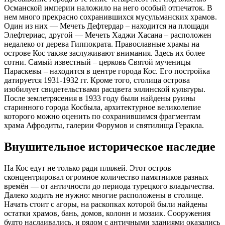
Цены на проживание на острове Кос сравнительно невысоки.
За размещение в стандартном номере двухзвездочной
гостиницы нужно будет заплатить от 15 евро с человека. В
курортный сезон эта цифра увеличивается примерно вдвое.
Питаться можно в греческих тавернах. Мусака (запеканка из
овощей в горшочке из глины) обойдется от 7,5 до 10 евро,
греческий салат – от 4 до 6,7 евро. На улице можно купить
местную шаурму, гирос, за 2-3 евро. То же удовольствие в
ресторане обойдется уже в 7-9 евро. Свежайшая рыба,
зажаренная на гриле с овощами, стоит от 12 евро. Мидии
саганаки, приготовленные по традиционному рецепту, – от 10
до 12 евро. Сладости (пахлава, фраппе) обойдутся в 2-3 евро.
На острове можно арендовать машину. За один день аренды (с
9.00 до 20.00) в прокате берут от 40 до 60 евро. Бензин здесь
обходится в 1,85-1,87 за литр. Остров небольшой, поэтому на
горючее уходит не более 15 евро за день.
Советы туристу
При входе в любое общественное место приветствуйте всех
присутствующих и здоровайтесь, если приветствуют вас.
Здесь не принято пожимать руку при приветствии, так что