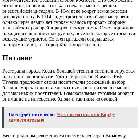
месте для отдыха соблюден идеальный баланс между
типичной архитектурой средиземноморской деревни и
услугами современной четырехзвездочной гостиницы.
Украшенная пышной зеленью территория и развитая
инфраструктура позволяют отдыхающим полностью
отрешиться от насущных забот. В отеле имеется 651 номер на
любой вкус и кошелек.
В любое время года является прекрасным местом для отдыха
солнечная Греция, остров Кос. Отели в этом прекрасном месте
отличаются повышенным комфортом и приветливым
персоналом. Курорт Dimitra Beach Resort 4* не исключение.
Он находится в восьми километрах от столицы острова, на
мысе Агиос Фокас, и в двух километрах от термальных
источников. Отель может предложить 256 удобных номеров с
великолепным видом на морское побережье. Это идеальное
место для безмятежного времяпрепровождения.
Пятизвездочный отель Grecotel Kos Imperial Thalasso 5*
построен в 2002 году. Он состоит из главного здания и
комплекса уютных бунгало. Курорт удачно расположен на
самом берегу моря. Для желающих отдохнуть от палящего
зноя в тени деревьев здесь разбит чудесный сад с зелеными
лужайками и причудливыми фонтанами. Три бассейна, с
реками и водопадами образуют восхитительную водную сеть,