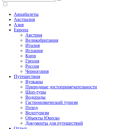
Авиабилеты
Австралия
Азия
Европа
Австрия
Великобритания
Италия
Испания
Кипр
Греция
Россия
Черногория
Путешествия
Вулканы
Природные достопримечательности
Шоп-туры
Водопады
Гастрономический туризм
Поход
Велотуризм
Объекты Юнеско
Документы для путешествий
Отдых