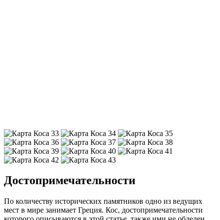
своих современников. Свое название оно получило в честь
бога медицины Асклепия. Старинный лечебный комплекс
возведен в 357 г. до н. э. Он состоит из тех террас,
соединенных между собой внушительными лестницами.
Здесь имеются храмы, посвященные Асклепию и Аполлону,
фонтан, музей анатомии, медицинская школа, ванны с водой
из термальных источников и т. д. В древнегреческой больнице
лечили по принципам, основанным Гиппократом. В
символике культа Асклепия фигурировала змея, которая и
сейчас является эмблемой медицины.
Кос — родина великого Гиппократа
Этот остров находится в Эгейском море. Он считается
родиной великого врачевателя. Остров отличается пышной
растительностью, обилием фруктовых садов, множеством
цветущих кустарников. Благодаря этому Кос прозвали
Эгейским садом. Немногие иностранцы знают о его
существовании, однако благодаря свой экологичности он
популярен среди туристов, ценящих первозданную красоту
природы. Кроме того, Кос богат историческими и
природными достопримечательностями, что также привлекает
сюда толпы любопытных путешественников со всего света.
На острове прекрасно развита инфраструктура, есть