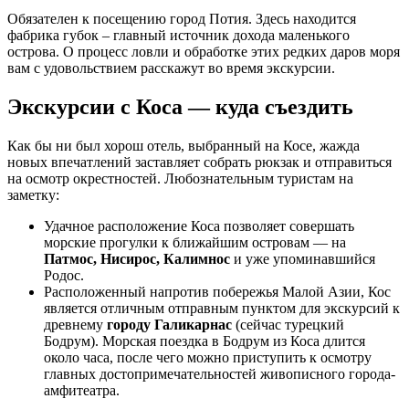
Оставляйте чаевые обслуживающему персоналу, размер
такого вознаграждения чаще всего 10–15 % от общей
стоимости заказа.
Обратите внимание на чистоту Коса. Остров является одной
из самых экологически чистых зон Европы, поэтому местные
жители и туристы стараются поддерживать эту небольшую
экосистему в идеальном порядке. Да и государство следит за
этим: за любое нарушение предусмотрены немалые штрафы.
Поэтому запомните, что не стоит оставлять мусор на пляже и
в других общественных местах, а также ни в коем случае не
рвите и не повреждайте растения.
Отзывы отдыхающих
В целом, туристы об отдыхе на острове Кос отзываются
положительно. Многим понравился сервис и питание в
местных отелях. Все,без исключения отмечают прекрасную