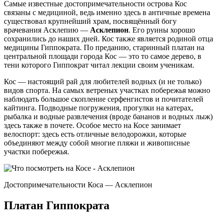
при этом максимально быстрое и приятное обслуживание.
Не менее известными среди туристов ресторанами являются
Petrino со своей уютной атмосферой, Aghios Theologos с
шикарным меню греческой кухни и морепродуктов и
настоящий шедевр архитектуры, ресторан Stadium.
Столица острова
Ежегодно встречает тысячи туристов гостеприимная Греция.
Кос, достопримечательности которого включают в себя не
только природные объекты, но и впечатляющее культурное
наследие страны, всегда готов принять новых посетителей. В
столице острова можно найти много интересного.
Пребывание города в течение четырехсот лет под властью
Османской империи наложило на него особый отпечаток. В
нем много прекрасно сохранившихся мусульманских храмов.
Один из них — Мечеть Дефтердар – находится на площади
Элефтериас, другой — Мечеть Хаджи Хасана – расположен
недалеко от дерева Гиппократа. Православные храмы на
острове Кос также заслуживают внимания. Здесь их более
сотни. Самый известный – церковь Святой мученицы
Параскевы – находится в центре города Кос. Его постройка
датируется 1931-1932 гг. Кроме того, столица острова
изобилует свидетельствами расцвета эллинской культуры.