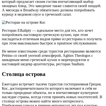
дарящую прохладу в самый жаркий полдень. Для желающих
окунуться в солнечные волны Эгейского моря имеется
песчаный пляж Псадили. На курорте Grecotel Kos Imperial
Thalasso 5* есть масса развлечений, но если они покажутся
вам чересчур пресными, то можно отправиться в
расположенный неподалеку город Кос, чтобы сходить в
ночной клуб или другое развлекательное заведение.
Связь
Воспользуйтесь мобильной связью, предоставляемой
местными операторами связи. Они предложат вам огромный
выбор тарифных планов, многие из которых ориентированы
исключительно на туристов и звонки за границу. Стоимость
таких звонков будет гораздо ниже стоимости звонков со
стационарного телефона.
В городе Кос большое количество мест с бесплатным Wi-Fi-
подключением к интернету. Придти со своим ноутбуком и
воспользоваться доступом ко всемирной сети вы сможете во
многих ресторанах, барах, кафе и отелях.
Цены на острове