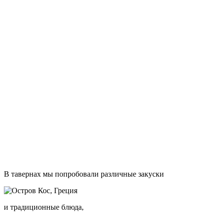
а в один из вечеров поехали на закат в деревушку Зиа.
Эта туристическая горная деревня очень популярна и для
ланчей с потрясающим видом
и для ужинов на закате. Мы поужинали в таверне Oromedon,
и греческая еда здесь отличная,
и вид на закат превосходный!
Горы соседнего островка Псеримоса, на фоне закатного неба
выглядят волшебно,