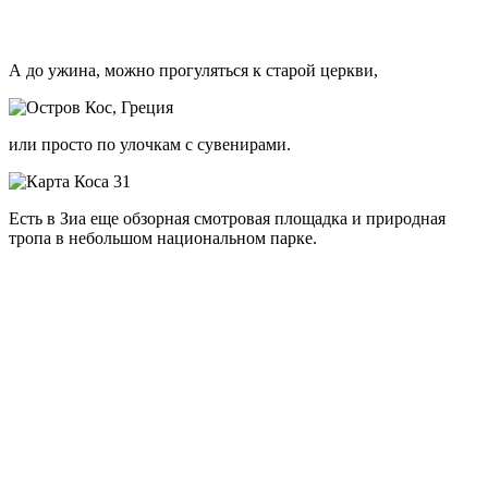
не менее, и платан, и связанная с ним легенда достойны
внимания.
Покупки
Самые известные торговые павильоны находятся на
набережной Коса. Обратите внимание на кожаные изделия и
обувь местного производства, эти товары изготовлены
вручную и являются гарантом качества. Также задержите свой
взгляд на местной керамике и коврах.
Огромнейший выбор сувенирной продукции вы увидите на
пестрящих красками рынках деревушки Зия, что совсем
близко к Косу. А если вас интересуют гастрономические
сувениры в виде местных деликатесов, то самое лучшее
направление для вас — деревня Андимахия (тоже совсем
неподалеку).
Асклепион
Родиной современной медицины может считаться Греция. Кос
располагает самым известным из трехсот существовавших в
стране Асклепионом. Это место, где древние целители лечили