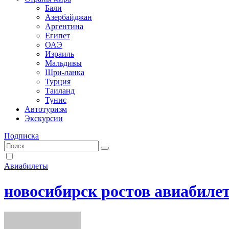
Бали
Азербайджан
Аргентина
Египет
ОАЭ
Израиль
Мальдивы
Шри-ланка
Турция
Таиланд
Тунис
Автотуризм
Экскурсии
Подписка
Авиабилеты
новосибирск ростов авиабиле