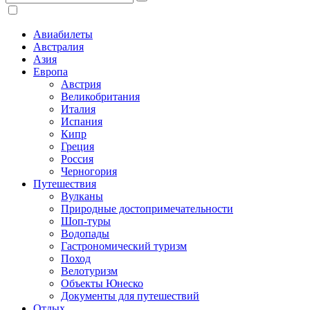
Авиабилеты
Австралия
Азия
Европа
Австрия
Великобритания
Италия
Испания
Кипр
Греция
Россия
Черногория
Путешествия
Вулканы
Природные достопримечательности
Шоп-туры
Водопады
Гастрономический туризм
Поход
Велотуризм
Объекты Юнеско
Документы для путешествий
Отдых