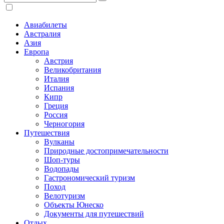
Авиабилеты
Австралия
Азия
Европа
Австрия
Великобритания
Италия
Испания
Кипр
Греция
Россия
Черногория
Путешествия
Вулканы
Природные достопримечательности
Шоп-туры
Водопады
Гастрономический туризм
Поход
Велотуризм
Объекты Юнеско
Документы для путешествий
Отдых