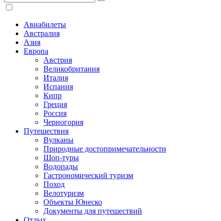
Авиабилеты
Австралия
Азия
Европа
Австрия
Великобритания
Италия
Испания
Кипр
Греция
Россия
Черногория
Путешествия
Вулканы
Природные достопримечательности
Шоп-туры
Водопады
Гастрономический туризм
Поход
Велотуризм
Объекты Юнеско
Документы для путешествий
Отдых