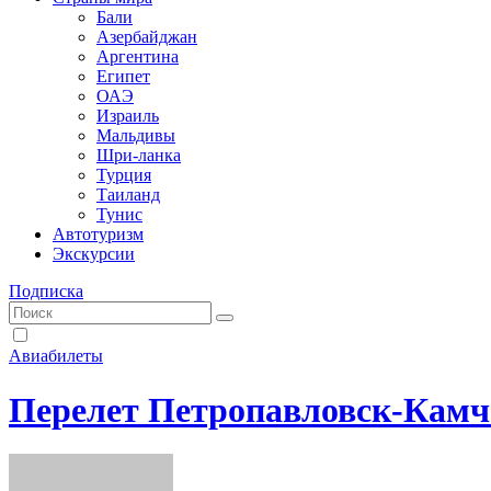
Бали
Азербайджан
Аргентина
Египет
ОАЭ
Израиль
Мальдивы
Шри-ланка
Турция
Таиланд
Тунис
Автотуризм
Экскурсии
Подписка
Авиабилеты
Перелет Петропавловск-Камч