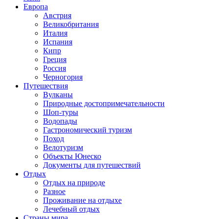
Европа
Австрия
Великобритания
Италия
Испания
Кипр
Греция
Россия
Черногория
Путешествия
Вулканы
Природные достопримечательности
Шоп-туры
Водопады
Гастрономический туризм
Поход
Велотуризм
Объекты Юнеско
Документы для путешествий
Отдых
Отдых на природе
Разное
Проживание на отдыхе
Лечебный отдых
Страны мира