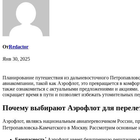
От
Redactor
Янв 30, 2025
Планирование путешествия из дальневосточного Петропавловска-Камчатского в столицу России, Москву, может показаться сложной задачей, но с правильным подходом и выбором
авиакомпании, такой как Аэрофлот, это превращается в комфорт
также ознакомиться с актуальными предложениями и акциями. 
сокращает время в пути и позволяет избежать утомительных пе
Почему выбирают Аэрофлот для переле
Аэрофлот, являясь национальным авиаперевозчиком России, п
Петропавловска-Камчатского в Москву. Рассмотрим основные и
Безопасность⁚
Аэрофлот имеет безупречную репутацию в 