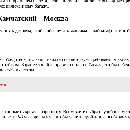
атами и временем вылета, чтобы получить наиболее выгодные пр
акже включенному багажу.
-Камчатский – Москва
мания к деталям, чтобы обеспечить максимальный комфорт и изб
 Убедитесь, что ваш чемодан соответствует требованиям авиако
ройства. Заранее узнайте правила провоза багажа, чтобы избежа
овске-Камчатском.
ена
сэкономить время в аэропорту. Вы можете выбрать удобные места
опорт за 2-3 часа до вылета, чтобы успеть пройти все необходи