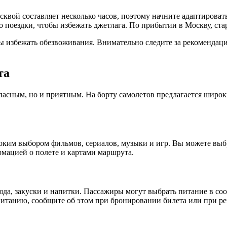
вой составляет несколько часов, поэтому начните адаптировать
о поездки, чтобы избежать джетлага. По прибытии в Москву, стар
обы избежать обезвоживания. Внимательно следите за рекомендац
та
опасным, но и приятным. На борту самолетов предлагается широк
ким выбором фильмов, сериалов, музыки и игр. Вы можете выбр
рмацией о полете и картами маршрута.
юда, закуски и напитки. Пассажиры могут выбрать питание в со
 питанию, сообщите об этом при бронировании билета или при ре