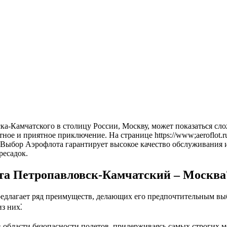
ное и приятное приключение. На странице https://www;aeroflot.r
Выбор Аэрофлота гарантирует высокое качество обслуживания и 
ресадок.
та Петропавловск-Камчатский – Москва
редлагает ряд преимуществ, делающих его предпочтительным в
з них⁚
области безопасности полетов, придерживаясь самых строгих 