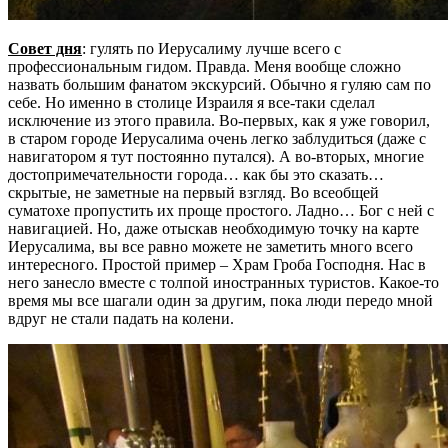
Совет дня
: гулять по Иерусалиму лучше всего с
профессиональным гидом. Правда. Меня вообще сложно
назвать большим фанатом экскурсий. Обычно я гуляю сам по
себе. Но именно в столице Израиля я все-таки сделал
исключение из этого правила. Во-первых, как я уже говорил,
в старом городе Иерусалима очень легко заблудиться (даже с
навигатором я тут постоянно путался). А во-вторых, многие
достопримечательности города… как бы это сказать…
скрытые, не заметные на первый взгляд. Во всеобщей
суматохе пропустить их проще простого. Ладно… Бог с ней с
навигацией. Но, даже отыскав необходимую точку на карте
Иерусалима, вы все равно можете не заметить много всего
интересного. Простой пример – Храм Гроба Господня. Нас в
него занесло вместе с толпой иностранных туристов. Какое-то
время мы все шагали один за другим, пока люди передо мной
вдруг не стали падать на колени.