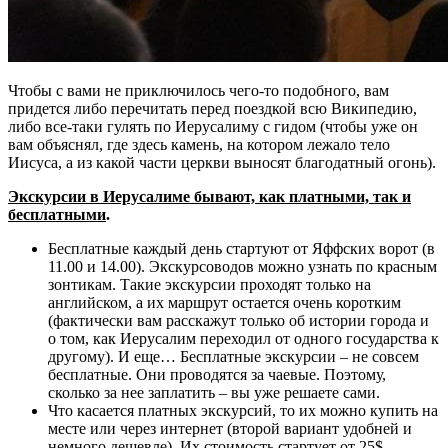
Чтобы с вами не приключилось чего-то подобного, вам
придется либо перечитать перед поездкой всю Википедию,
либо все-таки гулять по Иерусалиму с гидом (чтобы уже он
вам объяснял, где здесь камень, на котором лежало тело
Иисуса, а из какой части церкви выносят благодатный огонь).
Экскурсии в Иерусалиме бывают, как платными, так и
бесплатными
.
Бесплатные каждый день стартуют от Яффских ворот (в
11.00 и 14.00). Экскурсоводов можно узнать по красным
зонтикам. Такие экскурсии проходят только на
английском, а их маршрут остается очень коротким
(фактически вам расскажут только об истории города и
о том, как Иерусалим переходил от одного государства к
другому). И еще… Бесплатные экскурсии – не совсем
бесплатные. Они проводятся за чаевые. Поэтому,
сколько за нее заплатить – вы уже решаете сами.
Что касается платных экскурсий, то их можно купить на
месте или через интернет (второй вариант удобней и
немного дешевле). Их стоимость стартует от 25$.