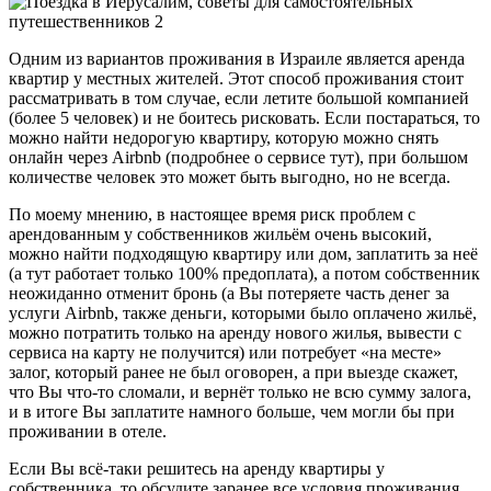
Одним из вариантов проживания в Израиле является аренда
квартир у местных жителей. Этот способ проживания стоит
рассматривать в том случае, если летите большой компанией
(более 5 человек) и не боитесь рисковать. Если постараться, то
можно найти недорогую квартиру, которую можно снять
онлайн через Airbnb (подробнее о сервисе тут), при большом
количестве человек это может быть выгодно, но не всегда.
По моему мнению, в настоящее время риск проблем с
арендованным у собственников жильём очень высокий,
можно найти подходящую квартиру или дом, заплатить за неё
(а тут работает только 100% предоплата), а потом собственник
неожиданно отменит бронь (а Вы потеряете часть денег за
услуги Airbnb, также деньги, которыми было оплачено жильё,
можно потратить только на аренду нового жилья, вывести с
сервиса на карту не получится) или потребует «на месте»
залог, который ранее не был оговорен, а при выезде скажет,
что Вы что-то сломали, и вернёт только не всю сумму залога,
и в итоге Вы заплатите намного больше, чем могли бы при
проживании в отеле.
Если Вы всё-таки решитесь на аренду квартиры у
собственника, то обсудите заранее все условия проживания,