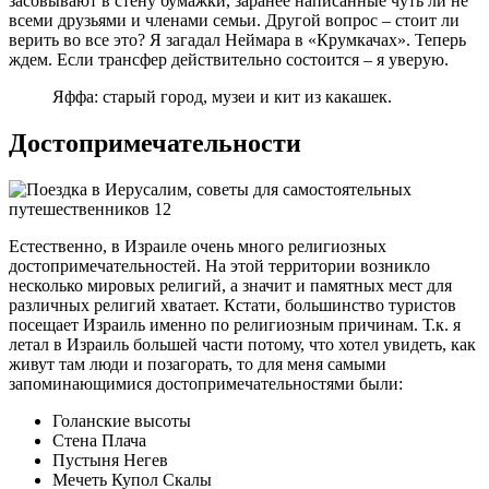
засовывают в стену бумажки, заранее написанные чуть ли не
всеми друзьями и членами семьи. Другой вопрос – стоит ли
верить во все это? Я загадал Неймара в «Крумкачах». Теперь
ждем. Если трансфер действительно состоится – я уверую.
Яффа: старый город, музеи и кит из какашек.
Достопримечательности
Естественно, в Израиле очень много религиозных
достопримечательностей. На этой территории возникло
несколько мировых религий, а значит и памятных мест для
различных религий хватает. Кстати, большинство туристов
посещает Израиль именно по религиозным причинам. Т.к. я
летал в Израиль большей части потому, что хотел увидеть, как
живут там люди и позагорать, то для меня самыми
запоминающимися достопримечательностями были:
Голанские высоты
Стена Плача
Пустыня Негев
Мечеть Купол Скалы