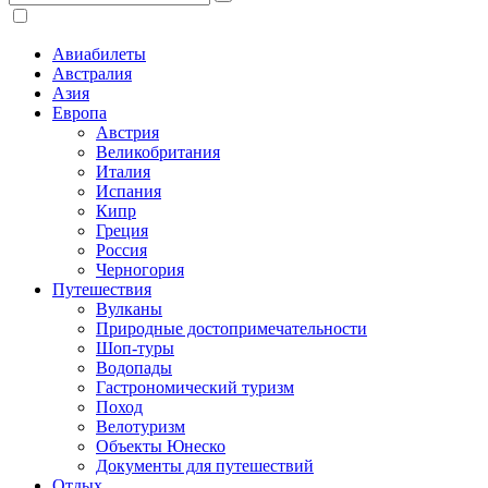
Авиабилеты
Австралия
Азия
Европа
Австрия
Великобритания
Италия
Испания
Кипр
Греция
Россия
Черногория
Путешествия
Вулканы
Природные достопримечательности
Шоп-туры
Водопады
Гастрономический туризм
Поход
Велотуризм
Объекты Юнеско
Документы для путешествий
Отдых