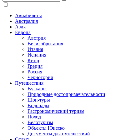
Авиабилеты
Австралия
Азия
Европа
Австрия
Великобритания
Италия
Испания
Кипр
Греция
Россия
Черногория
Путешествия
Вулканы
Природные достопримечательности
Шоп-туры
Водопады
Гастрономический туризм
Поход
Велотуризм
Объекты Юнеско
Документы для путешествий
Отдых