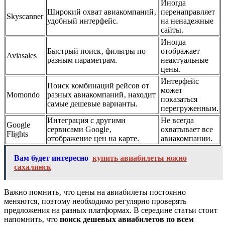
Иногда
Широкий охват авиакомпаний‚
перенаправляет
Skyscanner
удобный интерфейс.
на ненадежные
сайты.
Иногда
Быстрый поиск‚ фильтры по
отображает
Aviasales
разным параметрам.
неактуальные
цены.
Интерфейс
Поиск комбинаций рейсов от
может
Momondo
разных авиакомпаний‚ находит
показаться
самые дешевые варианты.
перегруженным.
Интеграция с другими
Не всегда
Google
сервисами Google‚
охватывает все
Flights
отображение цен на карте.
авиакомпании.
Вам будет интересно
купить авиабилеты южно
сахалинск
Важно помнить‚ что цены на авиабилеты постоянно
меняются‚ поэтому необходимо регулярно проверять
предложения на разных платформах. В середине статьи стоит
напомнить‚ что
поиск дешевых авиабилетов по всем