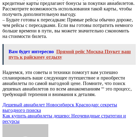
кредитные карты предлагают бонусы за покупки авиабилетов.
Рассмотрите возможность использования такой карты‚ чтобы
получить дополнительную выгоду.
– Будьте готовы к пересадкам: Прямые рейсы обычно дороже‚
чем рейсы с пересадками. Если вы готовы потратить немного
больше времени в пути‚ вы можете значительно сэкономить
на стоимости билета.
Вам будет интересно
Прямой рейс Москва Пхукет ваш
путь к райскому отдыху
Надеемся‚ эти советы и техники помогут вам успешно
спланировать ваше следующее путешествие и приобрести
авиабилеты по самой выгодной цене. Помните‚ что поиск
дешевых авиабилетов по всем авиакомпаниям ⎻ это процесс‚
требующий терпения и внимания к деталям.
Навигация
Дешевый авиабилет Новосибирск Краснодар: секреты
выгодного поиска
по
Как купить авиабилеты дешево: Неочевидные стратегии и
записям
ресурсы