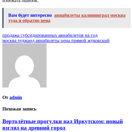
избежать ошибок.
Вам будет интересно
авиабилеты калининград москва
туда и обратно цена
Навигация
продажа субсидированных авиабилетов на год
москва худжанд авиабилеты цена прямой жуковский
по
записям
От
admin
Похожая запись
Вертолётные прогулки над Иркутском: новый
взгляд на древний город