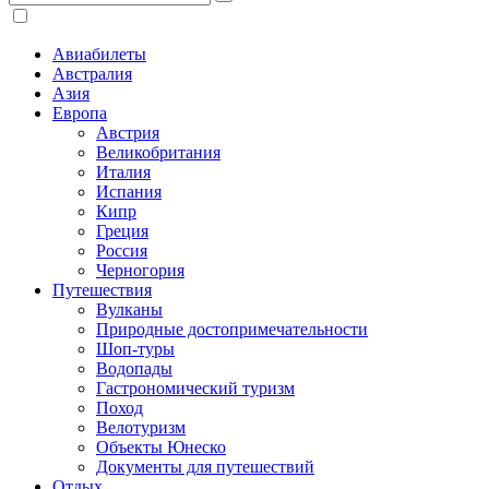
Авиабилеты
Австралия
Азия
Европа
Австрия
Великобритания
Италия
Испания
Кипр
Греция
Россия
Черногория
Путешествия
Вулканы
Природные достопримечательности
Шоп-туры
Водопады
Гастрономический туризм
Поход
Велотуризм
Объекты Юнеско
Документы для путешествий
Отдых