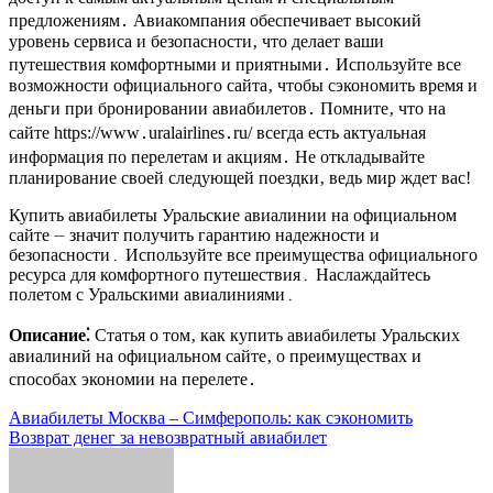
предложениям․ Авиакомпания обеспечивает высокий
уровень сервиса и безопасности‚ что делает ваши
путешествия комфортными и приятными․ Используйте все
возможности официального сайта‚ чтобы сэкономить время и
деньги при бронировании авиабилетов․ Помните‚ что на
сайте https://www․uralairlines․ru/ всегда есть актуальная
информация по перелетам и акциям․ Не откладывайте
планирование своей следующей поездки‚ ведь мир ждет вас!
Купить авиабилеты Уральские авиалинии на официальном
сайте ⏤ значит получить гарантию надежности и
безопасности․ Используйте все преимущества официального
ресурса для комфортного путешествия․ Наслаждайтесь
полетом с Уральскими авиалиниями․
Описание⁚
Статья о том‚ как купить авиабилеты Уральских
авиалиний на официальном сайте‚ о преимуществах и
способах экономии на перелете․
Навигация
Авиабилеты Москва ‒ Симферополь: как сэкономить
Возврат денег за невозвратный авиабилет
по
записям