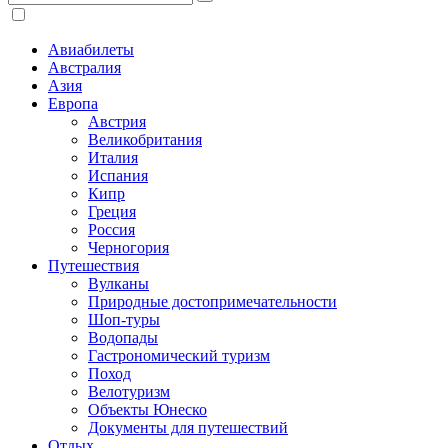
Авиабилеты
Австралия
Азия
Европа
Австрия
Великобритания
Италия
Испания
Кипр
Греция
Россия
Черногория
Путешествия
Вулканы
Природные достопримечательности
Шоп-туры
Водопады
Гастрономический туризм
Поход
Велотуризм
Объекты Юнеско
Документы для путешествий
Отдых