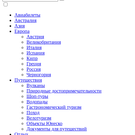
Авиабилеты
Австралия
Азия
Европа
Австрия
Великобритания
Италия
Испания
Кипр
Греция
Россия
Черногория
Путешествия
Вулканы
Природные достопримечательности
Шоп-туры
Водопады
Гастрономический туризм
Поход
Велотуризм
Объекты Юнеско
Документы для путешествий
Отдых