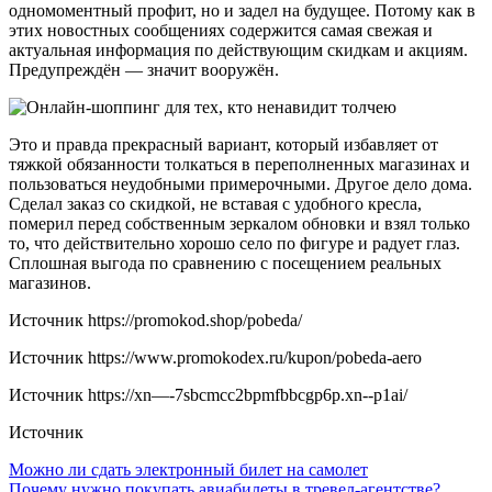
одномоментный профит, но и задел на будущее. Потому как в
этих новостных сообщениях содержится самая свежая и
актуальная информация по действующим скидкам и акциям.
Предупреждён — значит вооружён.
Это и правда прекрасный вариант, который избавляет от
тяжкой обязанности толкаться в переполненных магазинах и
пользоваться неудобными примерочными. Другое дело дома.
Сделал заказ со скидкой, не вставая с удобного кресла,
померил перед собственным зеркалом обновки и взял только
то, что действительно хорошо село по фигуре и радует глаз.
Сплошная выгода по сравнению с посещением реальных
магазинов.
Источник
https://promokod.shop/pobeda/
Источник
https://www.promokodex.ru/kupon/pobeda-aero
Источник
https://xn—-7sbcmcc2bpmfbbcgp6p.xn--p1ai/
Источник
Навигация
Можно ли сдать электронный билет на самолет
Почему нужно покупать авиабилеты в тревел-агентстве?