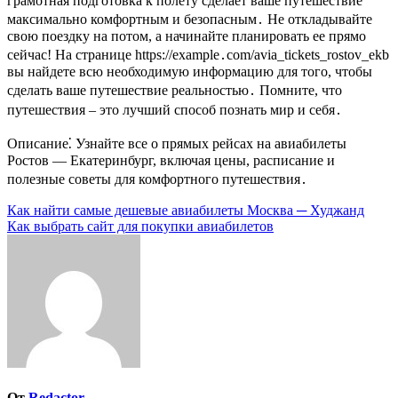
грамотная подготовка к полету сделает ваше путешествие
максимально комфортным и безопасным․ Не откладывайте
свою поездку на потом, а начинайте планировать ее прямо
сейчас! На странице https://example․com/avia_tickets_rostov_ekb
вы найдете всю необходимую информацию для того, чтобы
сделать ваше путешествие реальностью․ Помните, что
путешествия – это лучший способ познать мир и себя․
Описание⁚ Узнайте все о прямых рейсах на авиабилеты
Ростов ― Екатеринбург, включая цены, расписание и
полезные советы для комфортного путешествия․
Навигация
Как найти самые дешевые авиабилеты Москва ─ Худжанд
Как выбрать сайт для покупки авиабилетов
по
записям
От
Redactor