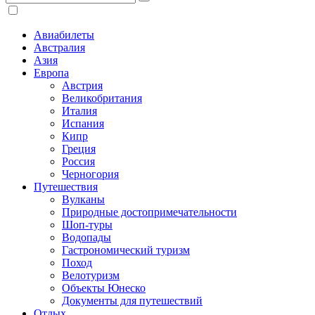
Авиабилеты
Австралия
Азия
Европа
Австрия
Великобритания
Италия
Испания
Кипр
Греция
Россия
Черногория
Путешествия
Вулканы
Природные достопримечательности
Шоп-туры
Водопады
Гастрономический туризм
Поход
Велотуризм
Объекты Юнеско
Документы для путешествий
Отдых