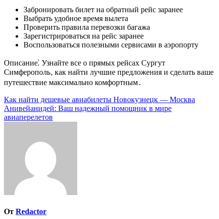
Забронировать билет на обратный рейс заранее
Выбрать удобное время вылета
Проверить правила перевозки багажа
Зарегистрироваться на рейс заранее
Воспользоваться полезными сервисами в аэропорту
Описание⁚ Узнайте все о прямых рейсах Сургут
Симферополь‚ как найти лучшие предложения и сделать ваше
путешествие максимально комфортным․
Навигация
Как найти дешевые авиабилеты Новокузнецк — Москва
Анивейанидей: Ваш надежный помощник в мире
по
авиаперелетов
записям
От
Redactor