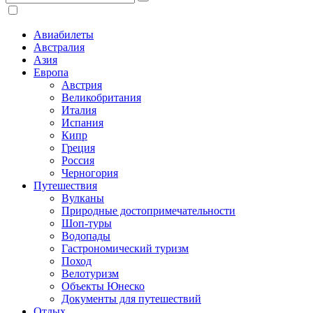
Авиабилеты
Австралия
Азия
Европа
Австрия
Великобритания
Италия
Испания
Кипр
Греция
Россия
Черногория
Путешествия
Вулканы
Природные достопримечательности
Шоп-туры
Водопады
Гастрономический туризм
Поход
Велотуризм
Объекты Юнеско
Документы для путешествий
Отдых