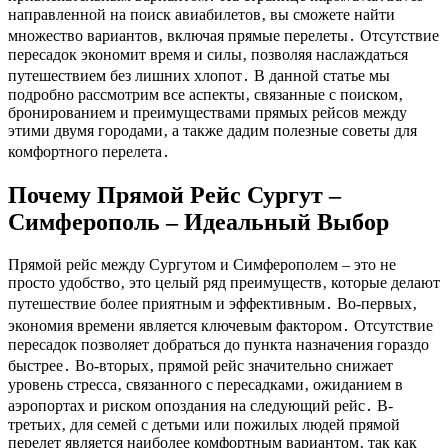
направленной на поиск авиабилетов‚ вы сможете найти
множество вариантов‚ включая прямые перелеты․ Отсутствие
пересадок экономит время и силы‚ позволяя наслаждаться
путешествием без лишних хлопот․ В данной статье мы
подробно рассмотрим все аспекты‚ связанные с поиском‚
бронированием и преимуществами прямых рейсов между
этими двумя городами‚ а также дадим полезные советы для
комфортного перелета․
Почему Прямой Рейс Сургут ‒
Симферополь – Идеальный Выбор
Прямой рейс между Сургутом и Симферополем – это не
просто удобство‚ это целый ряд преимуществ‚ которые делают
путешествие более приятным и эффективным․ Во-первых‚
экономия времени является ключевым фактором․ Отсутствие
пересадок позволяет добраться до пункта назначения гораздо
быстрее․ Во-вторых‚ прямой рейс значительно снижает
уровень стресса‚ связанного с пересадками‚ ожиданием в
аэропортах и риском опоздания на следующий рейс․ В-
третьих‚ для семей с детьми или пожилых людей прямой
перелет является наиболее комфортным вариантом‚ так как