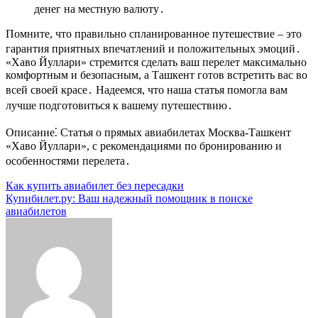
денег на местную валюту․
Помните, что правильно спланированное путешествие – это
гарантия приятных впечатлений и положительных эмоций․
«Хаво Йуллари» стремится сделать ваш перелет максимально
комфортным и безопасным, а Ташкент готов встретить вас во
всей своей красе․ Надеемся, что наша статья помогла вам
лучше подготовиться к вашему путешествию․
Описание⁚ Статья о прямых авиабилетах Москва-Ташкент
«Хаво Йуллари», с рекомендациями по бронированию и
особенностями перелета․
Навигация
Как купить авиабилет без пересадки
Купибилет.ру: Ваш надежный помощник в поиске
по
авиабилетов
записям