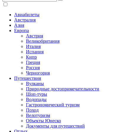
Авиабилеты
Австралия
Азия
Европа
Австрия
Великобритания
Италия
Испания
Кипр
Греция
Россия
Черногория
Путешествия
Вулканы
Природные достопримечательности
Шоп-туры
Водопады
Гастрономический туризм
Поход
Велотуризм
Объекты Юнеско
Документы для путешествий
Отдых