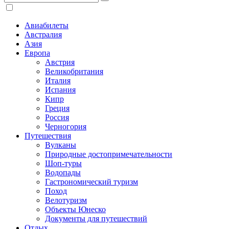
Авиабилеты
Австралия
Азия
Европа
Австрия
Великобритания
Италия
Испания
Кипр
Греция
Россия
Черногория
Путешествия
Вулканы
Природные достопримечательности
Шоп-туры
Водопады
Гастрономический туризм
Поход
Велотуризм
Объекты Юнеско
Документы для путешествий
Отдых