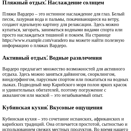
Пляжный отдых⁚ Наслаждение солнцем
Пляжи Вардеро – это истинное наслаждение для глаз. Белый
песок, лазурная вода и пальмы, покачивающиеся на ветру,
создают идеальную картину для релаксации. Здесь можно
купаться, загорать, заниматься водными видами спорта или
просто наслаждаться тишиной и покоем. На странице
https://www.example.com/varadero вы можете найти полезную
информацию о пляжах Вардеро.
Активный отдых⁚ Водные развлечения
Вардеро предлагает множество возможностей для активного
отдыха. Здесь можно заняться дайвингом, снорклингом,
виндсерфингом, парусным спортом или покататься на водных
лыжах. Подводный мир Карибского моря полон ярких красок
и удивительных обитателей, поэтому погружение с
аквалангом или маской – это незабываемый опыт.
Кубинская кухня⁚ Вкусовые ощущения
Кубинская кухня – это сочетание испанских, африканских и
карибских традиций. Она отличается простотой, сытностью и
использованием свежих местных продуктов. Во время нашего