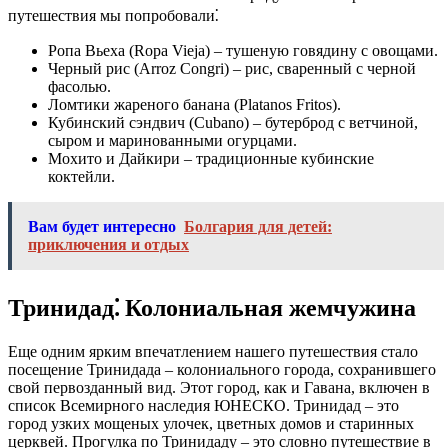
путешествия мы попробовали⁚
Ропа Вьеха (Ropa Vieja) – тушеную говядину с овощами.
Черный рис (Arroz Congri) – рис, сваренный с черной
фасолью.
Ломтики жареного банана (Platanos Fritos).
Кубинский сэндвич (Cubano) – бутерброд с ветчиной,
сыром и маринованными огурцами.
Мохито и Дайкири – традиционные кубинские
коктейли.
Вам будет интересно
Болгария для детей:
приключения и отдых
Тринидад⁚ Колониальная жемчужина
Еще одним ярким впечатлением нашего путешествия стало
посещение Тринидада – колониального города, сохранившего
свой первозданный вид. Этот город, как и Гавана, включен в
список Всемирного наследия ЮНЕСКО. Тринидад – это
город узких мощеных улочек, цветных домов и старинных
церквей. Прогулка по Тринидаду – это словно путешествие в