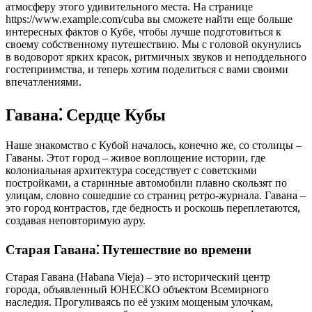
атмосферу этого удивительного места. На странице
https://www.example.com/cuba вы сможете найти еще больше
интересных фактов о Кубе, чтобы лучше подготовиться к
своему собственному путешествию. Мы с головой окунулись
в водоворот ярких красок, ритмичных звуков и неподдельного
гостеприимства, и теперь хотим поделиться с вами своими
впечатлениями.
Гавана⁚ Сердце Кубы
Наше знакомство с Кубой началось, конечно же, со столицы –
Гаваны. Этот город – живое воплощение истории, где
колониальная архитектура соседствует с советскими
постройками, а старинные автомобили плавно скользят по
улицам, словно сошедшие со страниц ретро-журнала. Гавана –
это город контрастов, где бедность и роскошь переплетаются,
создавая неповторимую ауру.
Старая Гавана⁚ Путешествие во времени
Старая Гавана (Habana Vieja) – это исторический центр
города, объявленный ЮНЕСКО объектом Всемирного
наследия. Прогуливаясь по её узким мощеным улочкам,