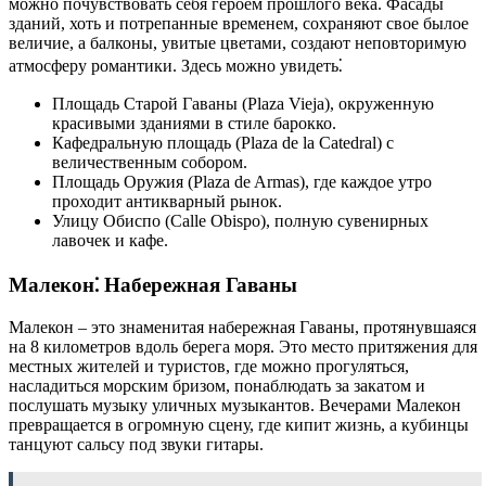
можно почувствовать себя героем прошлого века. Фасады
зданий, хоть и потрепанные временем, сохраняют свое былое
величие, а балконы, увитые цветами, создают неповторимую
атмосферу романтики. Здесь можно увидеть⁚
Площадь Старой Гаваны (Plaza Vieja), окруженную
красивыми зданиями в стиле барокко.
Кафедральную площадь (Plaza de la Catedral) с
величественным собором.
Площадь Оружия (Plaza de Armas), где каждое утро
проходит антикварный рынок.
Улицу Обиспо (Calle Obispo), полную сувенирных
лавочек и кафе.
Малекон⁚ Набережная Гаваны
Малекон – это знаменитая набережная Гаваны, протянувшаяся
на 8 километров вдоль берега моря. Это место притяжения для
местных жителей и туристов, где можно прогуляться,
насладиться морским бризом, понаблюдать за закатом и
послушать музыку уличных музыкантов. Вечерами Малекон
превращается в огромную сцену, где кипит жизнь, а кубинцы
танцуют сальсу под звуки гитары.