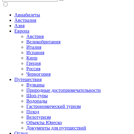
Авиабилеты
Австралия
Азия
Европа
Австрия
Великобритания
Италия
Испания
Кипр
Греция
Россия
Черногория
Путешествия
Вулканы
Природные достопримечательности
Шоп-туры
Водопады
Гастрономический туризм
Поход
Велотуризм
Объекты Юнеско
Документы для путешествий
Отдых