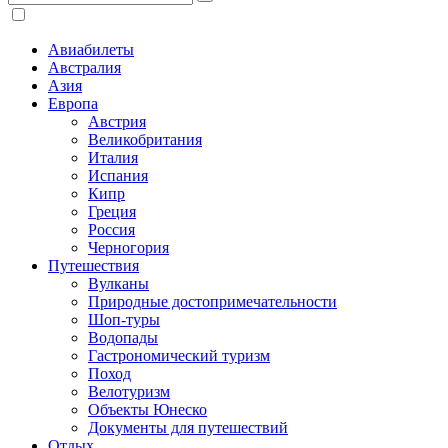
Авиабилеты
Австралия
Азия
Европа
Австрия
Великобритания
Италия
Испания
Кипр
Греция
Россия
Черногория
Путешествия
Вулканы
Природные достопримечательности
Шоп-туры
Водопады
Гастрономический туризм
Поход
Велотуризм
Объекты Юнеско
Документы для путешествий
Отдых