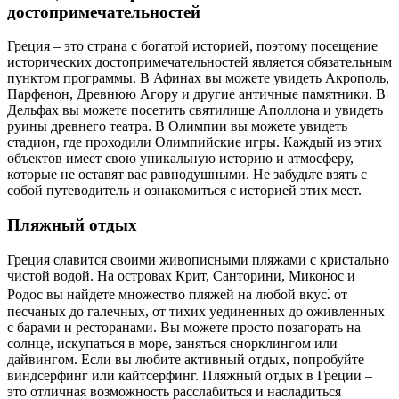
достопримечательностей
Греция – это страна с богатой историей, поэтому посещение
исторических достопримечательностей является обязательным
пунктом программы. В Афинах вы можете увидеть Акрополь,
Парфенон, Древнюю Агору и другие античные памятники. В
Дельфах вы можете посетить святилище Аполлона и увидеть
руины древнего театра. В Олимпии вы можете увидеть
стадион, где проходили Олимпийские игры. Каждый из этих
объектов имеет свою уникальную историю и атмосферу,
которые не оставят вас равнодушными. Не забудьте взять с
собой путеводитель и ознакомиться с историей этих мест.
Пляжный отдых
Греция славится своими живописными пляжами с кристально
чистой водой. На островах Крит, Санторини, Миконос и
Родос вы найдете множество пляжей на любой вкус⁚ от
песчаных до галечных, от тихих уединенных до оживленных
с барами и ресторанами. Вы можете просто позагорать на
солнце, искупаться в море, заняться снорклингом или
дайвингом. Если вы любите активный отдых, попробуйте
виндсерфинг или кайтсерфинг. Пляжный отдых в Греции –
это отличная возможность расслабиться и насладиться