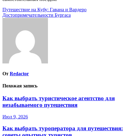
Навигация
Путешествие на Кубу: Гавана и Вардеро
Достопримечательности Бургаса
по
записям
От
Redactor
Похожая запись
Как выбрать туристическое агентство для
незабываемого путешествия
Июл 9, 2026
Как выбрать туроператора для путешествия:
советы опытных туристов