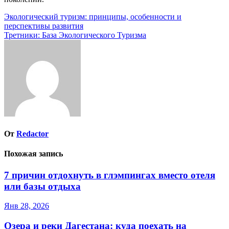
Навигация
Экологический туризм: принципы, особенности и
перспективы развития
по
Третники: База Экологического Туризма
записям
От
Redactor
Похожая запись
7 причин отдохнуть в глэмпингах вместо отеля
или базы отдыха
Янв 28, 2026
Озера и реки Дагестана: куда поехать на