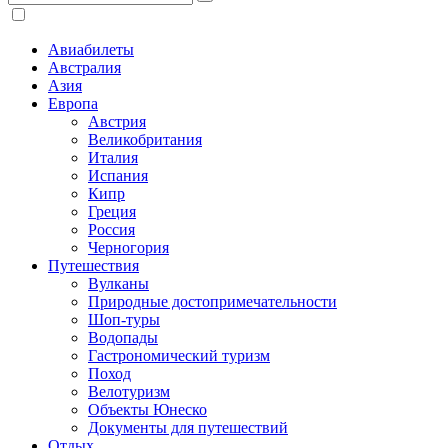
Авиабилеты
Австралия
Азия
Европа
Австрия
Великобритания
Италия
Испания
Кипр
Греция
Россия
Черногория
Путешествия
Вулканы
Природные достопримечательности
Шоп-туры
Водопады
Гастрономический туризм
Поход
Велотуризм
Объекты Юнеско
Документы для путешествий
Отдых