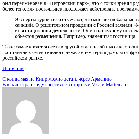
был переименован в «Петровский парк», что с точки зрения ря
более того, для постояльцев продолжает действовать программа
Эксперты турбизнеса отмечают, что многие глобальные гостиничные сети покидают российский рынок неохотно и потому неспешно, оставляя шанс вернуться после отмены
санкций. О решительном прощании с Россией заявили «Marrio
инвестиционной деятельности. Они по-прежнему инспект
объектов размещения. Например, знаменитая гостиница «
То же самое касается отеля в другой сталинской высотке стол
гостиничных сетей связана с нежеланием терять доходы от ф
российском рынке.
Источник
Навигация
С конца мая на Кипр можно летать через Армению
В какие страны едут россияне за картами Visa и Mastercard
по
записям