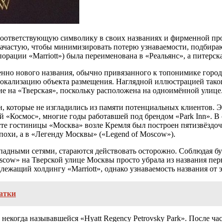
 соответствующую символику в своих названиях и фирменной п
 Зачастую, чтобы минимизировать потерю узнаваемости, подбира
орации «Marriott») была переименована в «Реальянс», а питерск
но нового названия, обычно привязанного к топонимике города.
 локализацию объекта размещения. Наглядной иллюстрацией таког
ие на «Тверская», поскольку расположена на одноимённой улице
, которые не изгладились из памяти потенциальных клиентов. 
й «Космос», многие годы работавшей под брендом «Park Inn». 
сте гостиницы «Москва» возле Кремля был построен пятизвёздочн
эпохи, а в «Легенду Москвы» («Legend of Moscow»).
падными сетями, стараются действовать осторожно. Соблюдая б
scow» на Тверской улице Москвы просто убрала из названия перв
длежащий холдингу «Marriott», однако узнаваемость названия от 
атки
когда называвшейся «Hyatt Regency Petrovsky Park». После час