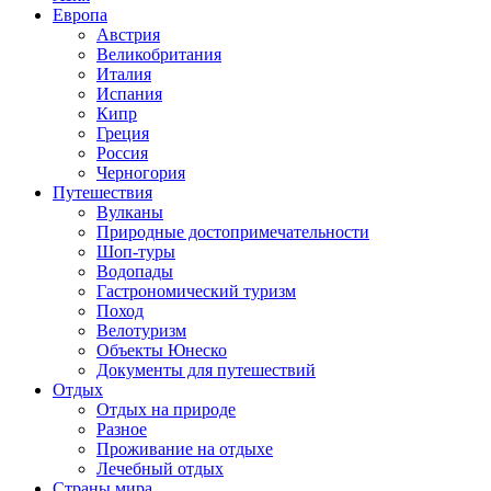
Европа
Австрия
Великобритания
Италия
Испания
Кипр
Греция
Россия
Черногория
Путешествия
Вулканы
Природные достопримечательности
Шоп-туры
Водопады
Гастрономический туризм
Поход
Велотуризм
Объекты Юнеско
Документы для путешествий
Отдых
Отдых на природе
Разное
Проживание на отдыхе
Лечебный отдых
Страны мира