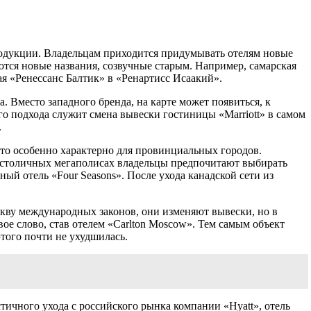
родукции. Владельцам приходится придумывать отелям новые
ются новые названия, созвучные старым. Например, самарская
ая «Ренессанс Балтик» в «Ренартисс Исаакий».
 Вместо западного бренда, на карте может появиться, к
о подхода служит смена вывески гостиницы «Marriott» в самом
.
Это особенно характерно для провинциальных городов.
В столичных мегаполисах владельцы предпочитают выбирать
ый отель «Four Seasons». После ухода канадской сети из
укву международных законов, они изменяют вывески, но в
ое слово, став отелем «Carlton Moscow». Тем самым объект
этого почти не ухудшилась.
тичного ухода с российского рынка компании «Hyatt», отель