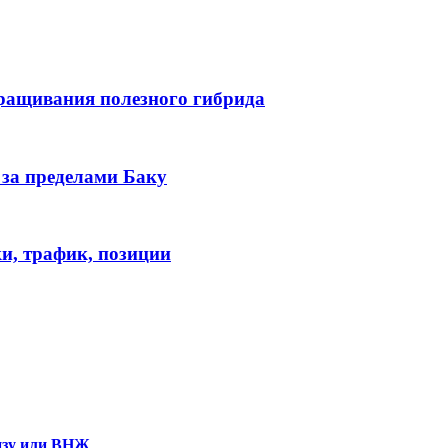
ыращивания полезного гибрида
 за пределами Баку
и, трафик, позиции
визу или ВНЖ