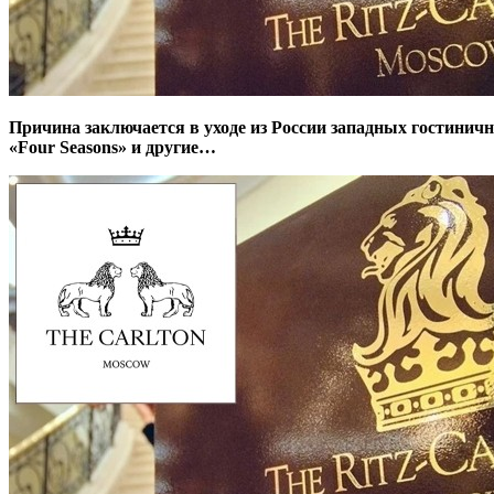
Причина заключается в уходе из России западных гостиничных сетей. В связи с санкциями, рынок покидают такие бренды, как «Marriott», «Holiday Inn», «Sheraton», «Radisson»,
«Four Seasons» и другие…