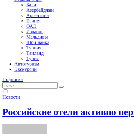
Бали
Азербайджан
Аргентина
Египет
ОАЭ
Израиль
Мальдивы
Шри-ланка
Турция
Таиланд
Тунис
Автотуризм
Экскурсии
Подписка
Новости
Российские отели активно п