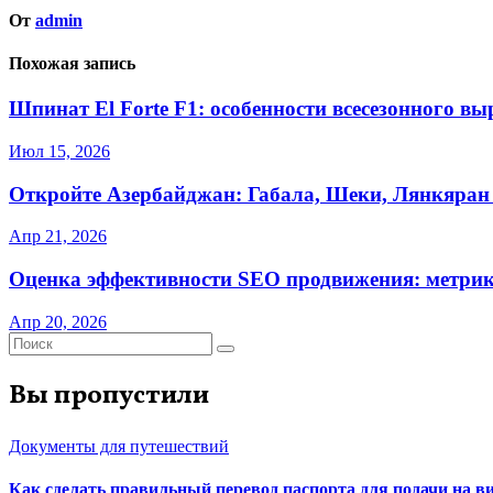
От
admin
Похожая запись
Шпинат El Forte F1: особенности всесезонного в
Июл 15, 2026
Откройте Азербайджан: Габала, Шеки, Лянкяран
Апр 21, 2026
Оценка эффективности SEO продвижения: метрик
Апр 20, 2026
Вы пропустили
Документы для путешествий
Как сделать правильный перевод паспорта для подачи на 