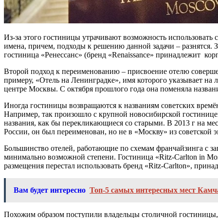
Из-за этого гостиницы утрачивают возможность использовать
имена, причем, подходы к решению данной задачи – разнятся.
гостиница «Ренессанс» (бренд «Renaissance» принадлежит корп
Второй подход к переименованию – присвоение отелю совершен
примеру, «Отель на Ленинградке», имя которого указывает на
центре Москвы. С октября прошлого года она поменяла назван
Иногда гостиницы возвращаются к названиям советских времён
Например, так произошло с крупной новосибирской гостинице
названия, как бы перекликающиеся со старыми. В 2013 г на ме
России, он был переименован, но не в «Москву» из советской 
Большинство отелей, работающие по схемам франчайзинга с за
минимально возможной степени. Гостиница «Ritz-Carlton in Mo
размещения перестал использовать бренд «Ritz-Carlton», прина
Вам будет интересно
Топ-5 самых интересных мест Камч
Похожим образом поступили владельцы столичной гостиницы, не