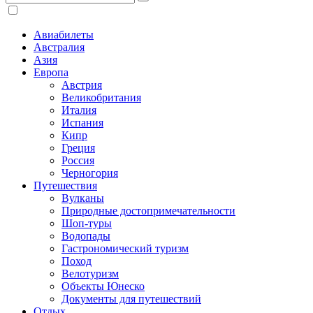
Авиабилеты
Австралия
Азия
Европа
Австрия
Великобритания
Италия
Испания
Кипр
Греция
Россия
Черногория
Путешествия
Вулканы
Природные достопримечательности
Шоп-туры
Водопады
Гастрономический туризм
Поход
Велотуризм
Объекты Юнеско
Документы для путешествий
Отдых