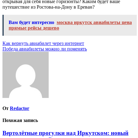
открывая для себя новые горизонты? Каким будет ваше
путешествие из Ростова-на-Дону в Ереван?
Вам будет интересно
москва иркутск авиабилеты цена
прямые рейсы дешево
Навигация
Как вернуть авиабилет через интернет
Победа авиабилеты можно ли поменять
по
записям
От
Redactor
Похожая запись
Вертолётные прогулки над Иркутском: новый