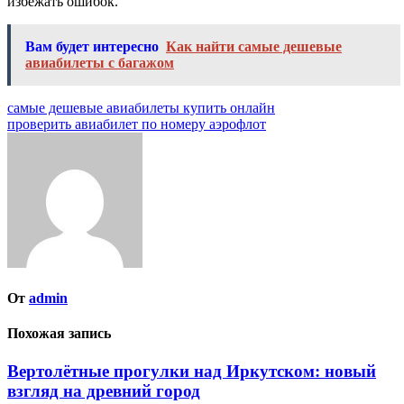
избежать ошибок.
Вам будет интересно
Как найти самые дешевые
авиабилеты с багажом
Навигация
самые дешевые авиабилеты купить онлайн
проверить авиабилет по номеру аэрофлот
по
записям
От
admin
Похожая запись
Вертолётные прогулки над Иркутском: новый
взгляд на древний город