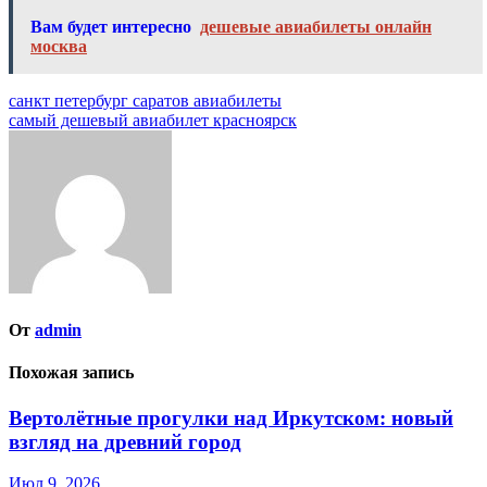
Вам будет интересно
дешевые авиабилеты онлайн
москва
Навигация
санкт петербург саратов авиабилеты
самый дешевый авиабилет красноярск
по
записям
От
admin
Похожая запись
Вертолётные прогулки над Иркутском: новый
взгляд на древний город
Июл 9, 2026