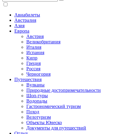
Авиабилеты
Австралия
Азия
Европа
Австрия
Великобритания
Италия
Испания
Кипр
Греция
Россия
Черногория
Путешествия
Вулканы
Природные достопримечательности
Шоп-туры
Водопады
Гастрономический туризм
Поход
Велотуризм
Объекты Юнеско
Документы для путешествий
Отдых