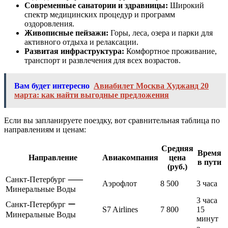
Современные санатории и здравницы:
Широкий
спектр медицинских процедур и программ
оздоровления.
Живописные пейзажи:
Горы, леса, озера и парки для
активного отдыха и релаксации.
Развитая инфраструктура:
Комфортное проживание,
транспорт и развлечения для всех возрастов.
Вам будет интересно
Авиабилет Москва Худжанд 20
марта: как найти выгодные предложения
Если вы запланируете поездку, вот сравнительная таблица по
направлениям и ценам:
Средняя
Время
Направление
Авиакомпания
цена
в пути
(руб.)
Санкт-Петербург ⸺
Аэрофлот
8 500
3 часа
Минеральные Воды
3 часа
Санкт-Петербург ー
S7 Airlines
7 800
15
Минеральные Воды
минут