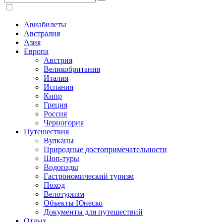
Авиабилеты
Австралия
Азия
Европа
Австрия
Великобритания
Италия
Испания
Кипр
Греция
Россия
Черногория
Путешествия
Вулканы
Природные достопримечательности
Шоп-туры
Водопады
Гастрономический туризм
Поход
Велотуризм
Объекты Юнеско
Документы для путешествий
Отдых