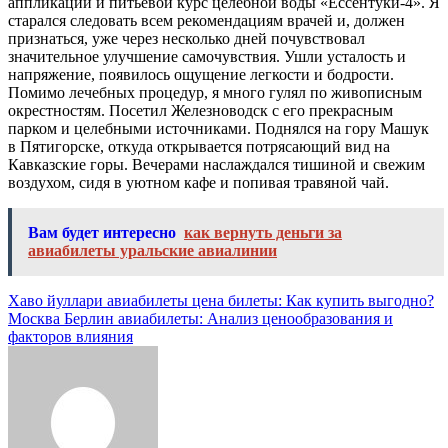
аппликации и питьевой курс целебной воды «Ессентуки-4». Я
старался следовать всем рекомендациям врачей и, должен
признаться, уже через несколько дней почувствовал
значительное улучшение самочувствия. Ушли усталость и
напряжение, появилось ощущение легкости и бодрости.
Помимо лечебных процедур, я много гулял по живописным
окрестностям. Посетил Железноводск с его прекрасным
парком и целебными источниками. Поднялся на гору Машук
в Пятигорске, откуда открывается потрясающий вид на
Кавказские горы. Вечерами наслаждался тишиной и свежим
воздухом, сидя в уютном кафе и попивая травяной чай.
Вам будет интересно
как вернуть деньги за
авиабилеты уральские авиалинии
Навигация
Хаво йуллари авиабилеты цена билеты: Как купить выгодно?
Москва Берлин авиабилеты: Анализ ценообразования и
по
факторов влияния
записям