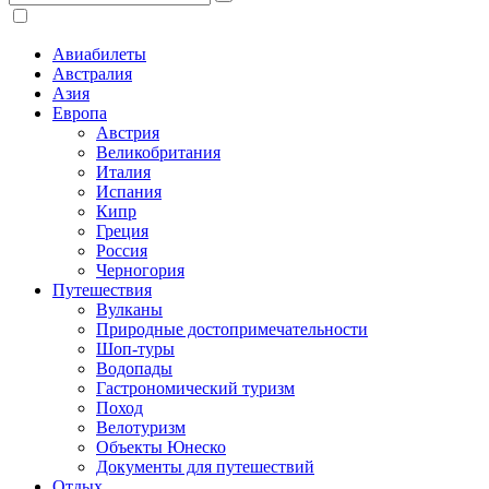
Авиабилеты
Австралия
Азия
Европа
Австрия
Великобритания
Италия
Испания
Кипр
Греция
Россия
Черногория
Путешествия
Вулканы
Природные достопримечательности
Шоп-туры
Водопады
Гастрономический туризм
Поход
Велотуризм
Объекты Юнеско
Документы для путешествий
Отдых