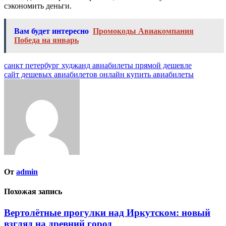
сэкономить деньги.
Вам будет интересно
Промокоды Авиакомпания
Победа на январь
Навигация
санкт петербург худжанд авиабилеты прямой дешевле
сайт дешевых авиабилетов онлайн купить авиабилеты
по
записям
От
admin
Похожая запись
Вертолётные прогулки над Иркутском: новый
взгляд на древний город