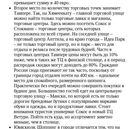
превышает сумму в 40 евро.
Второе место по количеству торговых точек занимает
Тампере. Так, на Хямеенкату – главной торговой улице
можно найти только торговые лавки и магазины,
торговые центры. Здесь можно посетить Сокос и
Стокманн – торговые центры, сеть которых
расположена по всей стране. На соседней улице –
торговый центр Анттила, а на краю города – Идеа Парк
– не только торговый центр, но и парк – место для
отдыха и релакса после трудовых будней. Часто в
торговых центрах Тампере цены могут быть до 10%
ниже, чем в таких же ТЦ в финской столице, а в период
распродаж скидки могут доходить до 80%. Граждане
России сюда приезжают не так часто, поскольку от
границы город отдален почти на 400 км. – идеальное
место для спокойного, размеренного шопинга.
Практически без очередей можно совершить покупки в
будние дни. Большинство гостей едет на центральную
торговую улицу – Мански, по которой есть не только
дорогие брендовые бутики с популярными марками
обуви и одежды, но и продуктовые лавки. Стоит
внимания туристов универмаг Сокос и новый ТЦ
Ветури. Пойти есть куда, но ассортимент заметно
меньше, чем в столице.
Ювяскюля. Шоппинг в городе отличается тем, что на