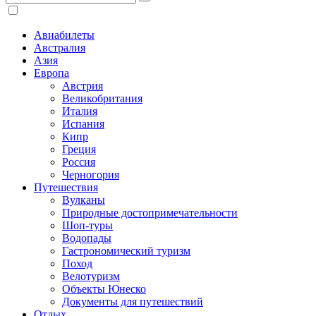
Авиабилеты
Австралия
Азия
Европа
Австрия
Великобритания
Италия
Испания
Кипр
Греция
Россия
Черногория
Путешествия
Вулканы
Природные достопримечательности
Шоп-туры
Водопады
Гастрономический туризм
Поход
Велотуризм
Объекты Юнеско
Документы для путешествий
Отдых