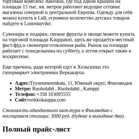
торговый комплекс Itakeskus, где под одной крышей на
площади 15 тыс. кв. метров работают ведущие сетевые
магазины северной и центральной Европы. Одежду для себя
можно купить в Lidl, огромное количество детских товаров
найдете в Lastentarvike.
Сувениры и подарки, свежие фрукты и овощи можете купить
на торговой площади Kauppatori, здесь же продается местный
фаст-фуд и свежеприготовленная рыба. Рынок на площади
работает с понедельника по субботу, а летом открыт также в
воскресенье.
Еще причина, ради которой едут в Хельсинки это
гипермаркет электроники Веркакаупа.
Адрес:
Tyynenmerenkatu, 11, Южный округ, Финляндия
Метро:
Ruoholahti , Ruoholahti , Kamppi
Телефон:
+358 103095555
Сайт:
verkkokauppa.com
Стоимость однодневного шоп-тура в Финляндию с
посещением столицы: 3000 руб. (будние и выходные дни).
Полный прайс-лист