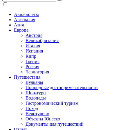
Авиабилеты
Австралия
Азия
Европа
Австрия
Великобритания
Италия
Испания
Кипр
Греция
Россия
Черногория
Путешествия
Вулканы
Природные достопримечательности
Шоп-туры
Водопады
Гастрономический туризм
Поход
Велотуризм
Объекты Юнеско
Документы для путешествий
Отдых