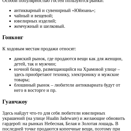
Особой популярностью гостей пользуются рынки:
антикварный и сувенирный «Юйюань»;
чайный и вещевой;
ювелирных изделий;
жемчужный и шелковый.
Гонконг
К ходовым местам продажи относят:
дамский рынок, где продаются вещи как для женщин,
детей, так и мужчин;
ночной базар, размещающийся на Храмовой улице –
здесь приобретают технику, электронику и мужские
товары;
блошиный рынок – любители антиквариата будут от
него в восторге и пр.
Гуанчжоу
Здесь найдут что-то для себя любители ювелирных
украшений (на улице Hualin Jadeware) и желающие обновить
гардероб: на рынках Небесная, Белая и Золотая лошадь. В
последней точке продаются копеечные вещи, поэтому при