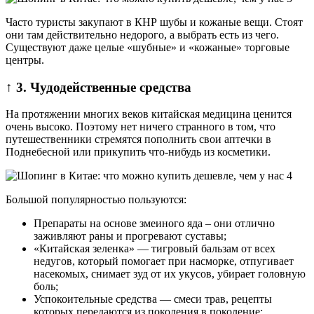
Часто туристы закупают в КНР шубы и кожаные вещи. Стоят
они там действительно недорого, а выбрать есть из чего.
Существуют даже целые «шубные» и «кожаные» торговые
центры.
↑ 3. Чудодейственные средства
На протяжении многих веков китайская медицина ценится
очень высоко. Поэтому нет ничего странного в том, что
путешественники стремятся пополнить свои аптечки в
Поднебесной или прикупить что-нибудь из косметики.
Большой популярностью пользуются:
Препараты на основе змеиного яда – они отлично
заживляют раны и прогревают суставы;
«Китайская зеленка» — тигровый бальзам от всех
недугов, который помогает при насморке, отпугивает
насекомых, снимает зуд от их укусов, убирает головную
боль;
Успокоительные средства — смеси трав, рецепты
которых передаются из поколения в поколение;