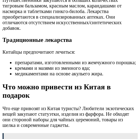
Путешественники закупаются в больших количествах
тигровым бальзамом, красным маслом, карандашами от
насморка и таблетками гинкго-билоба. Лекарства
приобретаются в специализированных аптеках. Они
отличаются отсутствием искусственных/синтетических
добавок.
Традиционные лекарства
Китайцы предпочитают лечиться:
препаратами, изготовленными из жемчужного порошка;
кремами и мазями из змеиного яда;
медикаментами на основе акульего жира.
Что можно привести из Китая в
подарок
Что еще привозят из Китая туристы? Любители экзотических
вещей закупают статуэтки, изделия из фарфора. Не обходят
они стороной наборы для чайных церемоний, товары из
шелка и современные гаджеты.