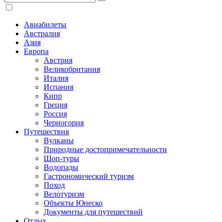
Авиабилеты
Австралия
Азия
Европа
Австрия
Великобритания
Италия
Испания
Кипр
Греция
Россия
Черногория
Путешествия
Вулканы
Природные достопримечательности
Шоп-туры
Водопады
Гастрономический туризм
Поход
Велотуризм
Объекты Юнеско
Документы для путешествий
Отдых