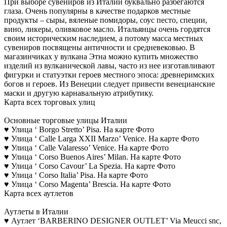
При выборе сувениров из Италии буквально разбегаются
глаза. Очень популярны в качестве подарков местные
продукты – сыры, вяленые помидоры, соус песто, специи,
вино, ликеры, оливковое масло. Итальянцы очень гордятся
своим историческим наследием, а потому масса местных
сувениров посвящены античности и средневековью. В
магазинчиках у вулкана Этна можно купить множество
изделий из вулканической лавы, часто из нее изготавливают
фигурки и статуэтки героев местного эпоса: древнеримских
богов и героев. Из Венеции следует привести венецианские
маски и другую карнавальную атрибутику.
Карта всех торговых улиц
Основные торговые улицы Италии
♥ Улица ‘ Borgo Stretto’ Pisa. На карте Фото
♥ Улица ‘ Calle Larga XXII Marzo’ Venice. На карте Фото
♥ Улица ‘ Calle Valaresso’ Venice. На карте Фото
♥ Улица ‘ Corso Buenos Aires’ Milan. На карте Фото
♥ Улица ‘ Corso Cavour’ La Spezia. На карте Фото
♥ Улица ‘ Corso Italia’ Pisa. На карте Фото
♥ Улица ‘ Corso Magenta’ Brescia. На карте Фото
Карта всех аутлетов
Аутлеты в Италии
♥ Аутлет ‘BARBERINO DESIGNER OUTLET’ Via Meucci snc,