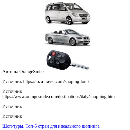
Авто на OrangeSmile
Источник
https://loza-travel.com/shoping-tour/
Источник
https://www.orangesmile.com/destinations/italy/shopping.htm
Источник
Источник
Навигация
Шоп-туры. Топ-5 стран для идеального шопинга